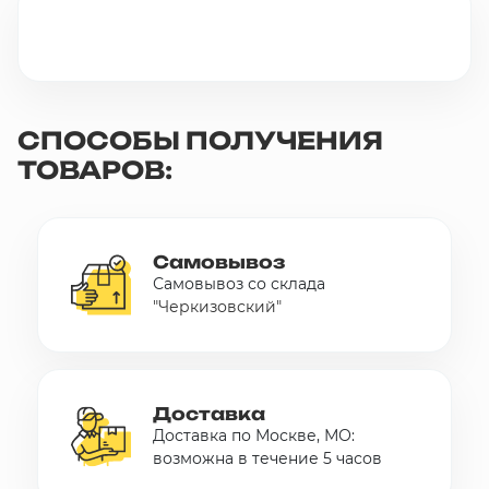
10 000 ₽
Минимальный заказ
+7(495) 988-86-47
СПОСОБЫ ПОЛУЧЕНИЯ
sales@stroyholding.ru
ТОВАРОВ:
Max
Телеграм
Доставка
Оплата
Самовывоз
О компании
Все бренды
Самовывоз со склада
"Черкизовский"
Контакты
Москва
Доставка
Доставка по Москве, МО:
возможна в течение 5 часов