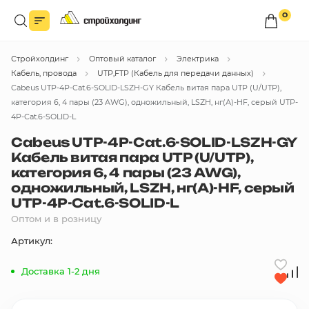
0
Войдите в личный кабинет
Стройхолдинг
Оптовый каталог
Электрика
Вы сможете оформлять заказы
по оптовым ценам.
Кабель, провода
UTP,FTP (Кабель для передачи данных)
Cabeus UTP-4P-Cat.6-SOLID-LSZH-GY Кабель витая пара UTP (U/UTP),
Войти
категория 6, 4 пары (23 AWG), одножильный, LSZH, нг(А)-HF, серый UTP-
4P-Cat.6-SOLID-L
Cabeus UTP-4P-Cat.6-SOLID-LSZH-GY
Каталог товаров
Кабель витая пара UTP (U/UTP),
категория 6, 4 пары (23 AWG),
Быстрый заказ по списку
одножильный, LSZH, нг(А)-HF, серый
UTP-4P-Cat.6-SOLID-L
Все
Оптом и в розницу
бренды
Артикул:
Избранное
Доставка 1-2 дня
Сравнение
В корзину