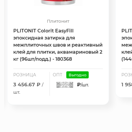
Плитонит
PLITONIT Colorit EasyFill
PLIT
эпоксидная затирка для
эпо
межплиточных швов и реактивный
меж
клей для плитки, аквамариновый 2
клей
кг (96шт/подд.) - 180368
(144
РОЗНИЦА
ОПТ
РОЗ
Выгодно
3 456.67 ₽
₽
1 95
/
/шт.
шт.