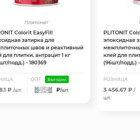
Плитонит
ONIT Colorit EasyFill
PLITONIT Color
ксидная затирка для
эпоксидная з
плиточных швов и реактивный
межплиточны
 для плитки, антрацит 1 кг
клей для плит
шт/подд.) - 180369
(96шт/подд.) 
НИЦА
ОПТ
РОЗНИЦА
Выгодно
8.1 ₽
₽
3 456.67 ₽
/шт.
/шт.
/
шт.