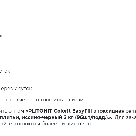
т
к
уток
ерез 7 суток
 шва, размеров и толщины плитки.
ить оптом
«PLITONIT Colorit EasyFill эпоксидная за
итки, иссиня-черный 2 кг (96шт/подд.)».
Для зака
 сайте откроются более низкие цены.