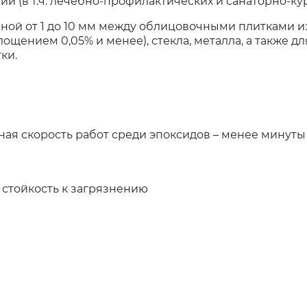
 (в т.ч. лечебно-профилактических и санаторно-ку
ной от 1 до 10 мм между облицовочными плитками и
глощением 0,05% и менее), стекла, металла, а также д
ки.
ая скорость работ среди эпоксидов – менее минуты 
 стойкость к загрязнению