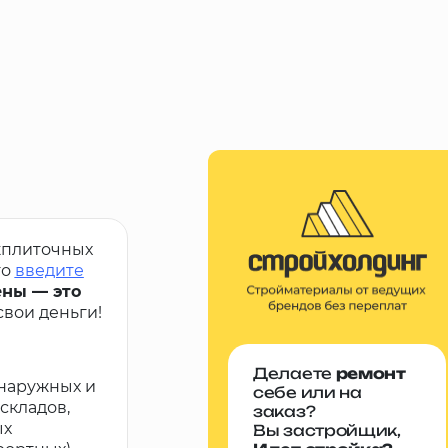
ежплиточных
то
введите
ны — это
вои деньги!
Делаете
ремонт
 наружных и
себе или на
складов,
заказ?
ых
Вы застройщик,