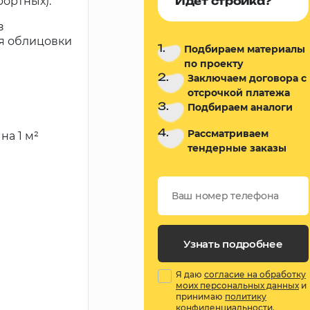
рортных).
Идет стройка?
з
ля облицовки
1.
Подбираем материалы
по проекту
2.
Заключаем договора с
отсрочкой платежа
3.
Подбираем аналоги
4.
Рассматриваем
на 1 м²
тендерные заказы
Узнать подробнее
Я даю
согласие на обработку
моих персональных данных
и
принимаю
политику
конфиденциальности
.