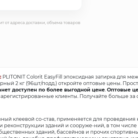
ит от адреса доставки, объема товаров
:
PLITONIT Colorit EasyFill эпоксидная затирка для м
рный 2 кг (96шт/подд.) откройте оптовые цены. Прос
анет доступен по более выгодной цене
.
Оптовые це
зарегистрированные клиенты. Получайте больше за с
ный клеевой со-став, применяется для проведения
и реконструкции зданий и сооруже-ний, в том числе 
щественных зданий, бассейнов и прочих спортивн