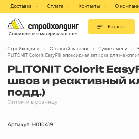
Доставка
Оплата
Контакты
О компан
Гипсокартон и листовые
материалы
Каталог
Строительные материалы оптом
Сухие смеси
Стройхолдинг
Оптовый каталог
Сухие смеси
Изоляция
PLITONIT Colorit EasyFill эпоксидная затирка для межпл
PLITONIT Colorit Eas
Профиль, комплектующие для
ГКЛ
швов и реактивный кл
подд.)
Блоки строительные,
пазогребневые, кирпич
Оптом и в розницу
Потолки подвесные
Артикул: Н010419
Фанера, ДВП, ДСП