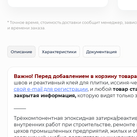
* Точное время, стоимость доставки сообщит менеджер, завис
и времени заказа.
Описание
Характеристики
Документация
Важно! Перед добавлением в корзину товара
швов и реактивный клей для плитки, иссиня-че
свой e-mail для регистрации
, и любой
товар ст
закрытая информация,
которую видят только 
_____
Трёхкомпонентная эпоксидная затирка/реактив
внутренних работ при строительстве, ремонте 
цехов промышленных предприятий, жилых и об