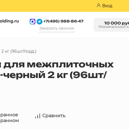
Вход
olding.ru
+7(495) 988-86-47
10 000 ру
Минимальный з
Заказать звонок
Пазогребневые плиты (ПГП)
2 кг (96шт/подд.)
ка для межплиточных
черный 2 кг (96шт/
бранное
Сравнить
бранном