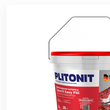
Грунтовки, ПВА, спец. растворы
Герметики, жидкие гвозди, пена
Саморезы, дюбеля, шурупы
Инструмент и оборудование
Стеклосетки, ленты
строительные, серпянки
Лакокрасочные материалы
Нерудные материалы
Обои