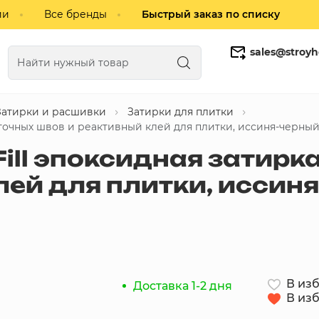
ии
Все бренды
Быстрый заказ по списку
sales@stroyh
Затирки и расшивки
Затирки для плитки
Газобетонные блоки
Кирпич
иточных швов и реактивный клей для плитки, иссиня-черный 
yFill эпоксидная затир
ей для плитки, иссиня-
В из
Доставка 1-2 дня
В из