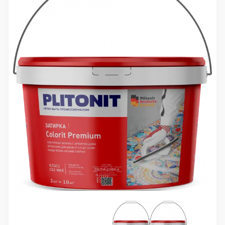
10 000 ₽
Минимальный заказ
+7(495) 988-86-47
sales@stroyholding.ru
Max
Телеграм
Доставка
Оплата
О компании
Все бренды
Контакты
Москва