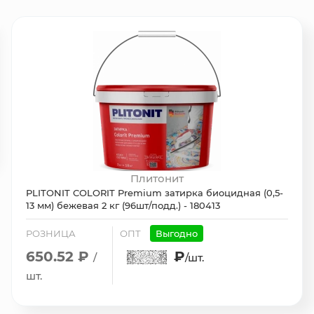
Плитонит
PLITONIT COLORIT Premium затирка биоцидная (0,5-
13 мм) бежевая 2 кг (96шт/подд.) - 180413
РОЗНИЦА
ОПТ
Выгодно
650.52 ₽
₽
/
/шт.
шт.