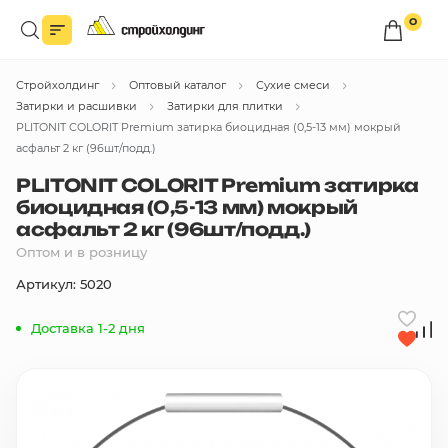
0
Войдите в личный кабинет
Стройхолдинг
Оптовый каталог
Сухие смеси
Вы сможете оформлять заказы
по оптовым ценам.
Затирки и расшивки
Затирки для плитки
PLITONIT COLORIT Premium затирка биоцидная (0,5-13 мм) мокрый
Войти
асфальт 2 кг (96шт/подд.)
PLITONIT COLORIT Premium затирка
биоцидная (0,5-13 мм) мокрый
Каталог товаров
асфальт 2 кг (96шт/подд.)
Оптом и в розницу
Быстрый заказ по списку
Артикул: 5020
Все
бренды
Доставка 1-2 дня
Избранное
Сравнение
В корзину