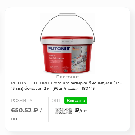
Плитонит
PLITONIT COLORIT Premium затирка биоцидная (0,5-
13 мм) бежевая 2 кг (96шт/подд.) - 180413
РОЗНИЦА
ОПТ
Выгодно
650.52 ₽
₽
/
/шт.
шт.