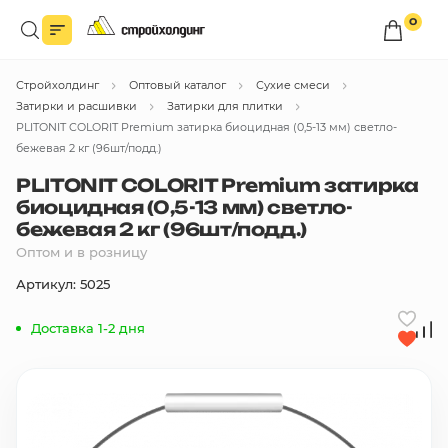
0
Войдите в личный кабинет
Стройхолдинг
Оптовый каталог
Сухие смеси
Вы сможете оформлять заказы
по оптовым ценам.
Затирки и расшивки
Затирки для плитки
PLITONIT COLORIT Premium затирка биоцидная (0,5-13 мм) светло-
Войти
бежевая 2 кг (96шт/подд.)
PLITONIT COLORIT Premium затирка
биоцидная (0,5-13 мм) светло-
Каталог товаров
бежевая 2 кг (96шт/подд.)
Оптом и в розницу
Быстрый заказ по списку
Артикул: 5025
Все
бренды
Доставка 1-2 дня
Избранное
Сравнение
В корзину