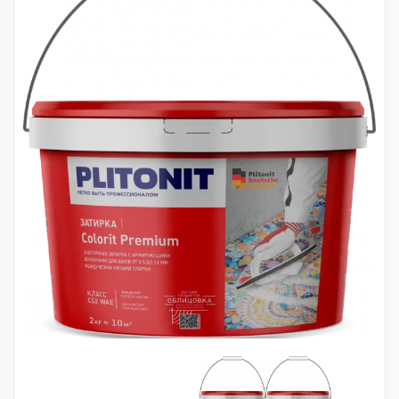
10 000 ₽
Минимальный заказ
+7(495) 988-86-47
sales@stroyholding.ru
Max
Телеграм
Доставка
Оплата
О компании
Все бренды
Контакты
Москва