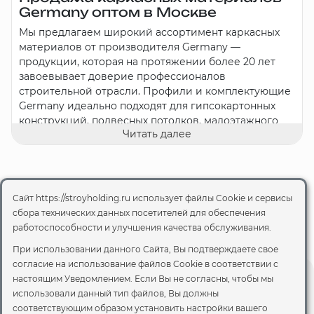
Germany оптом в Москве
Мы предлагаем широкий ассортимент каркасных
материалов от производителя Germany —
продукции, которая на протяжении более 20 лет
завоевывает доверие профессионалов
строительной отрасли. Профили и комплектующие
Germany идеально подходят для гипсокартонных
конструкций, подвесных потолков, малоэтажного
Читать далее
строительства и других задач, где важны качество,
точность и долговечность.
Почему выбирают материалы
Germany?
Сайт https://stroyholding.ru использует файлы Cookie и сервисы
1. Многолетний опыт и инновации.
сбора технических данных посетителей для обеспечения
Производитель Germany успешно работает на
работоспособности и улучшения качества обслуживания.
рынке строительных материалов более двух
При использовании данного Сайта, Вы подтверждаете свое
десятилетий. За это время компания не только
согласие на использование файлов Cookie
в соответствии с
накопила огромный опыт, но и внедрила передовые
настоящим Уведомлением. Если Вы не согласны, чтобы мы
технологии для создания продуктов,
использовали данный тип файлов, Вы должны
соответствующих требованиям современных
Строительные материалы оптом
соответствующим образом установить настройки вашего
строительных стандартов.