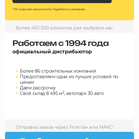
10 000 ₽
* 10% скидка для новых клиентов. Подробности у менеджера.
Минимальный заказ
Более 450 000 клиентов уже выбрали нас
+7(495) 988-86-47
sales@stroyholding.ru
Работаем с 1994 года
Max
официальный дистрибьютор
Телеграм
Более 86 строительных компаний
Доставка
Оплата
Предоставляем одни из лучших условий по
О компании
Все бренды
ценам
Даем рассрочку
Контакты
2
Свой склад 8 495 м
, автопарк 30 авто
Москва
Отправка заказа через Телегам или МАКС!