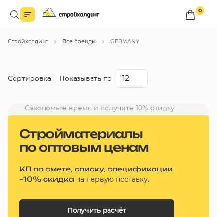
0
Войдите в личный кабинет
Стройхолдинг
Все бренды
GERMANY
Вы сможете оформлять заказы
по оптовым ценам.
Войти
Сортировка
Показывать по
Каталог товаров
Сэкономьте время и получите 10% скидку
Со скидкой
Быстрый заказ по списку
Стройматериалы
Дешевые
по оптовым ценам
Все
Дорогие
бренды
КП по смете, списку, спецификации
Новинки
Избранное
–10% скидка
на первую поставку.
Сравнение
В корзину
Получить расчёт