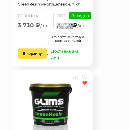
GreenResin многоцелевой, 7 кг
РОЗНИЦА
ОПТ
Выгодно
3 730 ₽
₽
/шт.
/шт.
Откройте секретную
цену со скидкой
Доставка 2-3
В корзину
дня