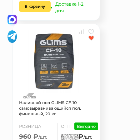
Доставка 1-2
В корзину
дня
Наливной пол GLIMS CF-10
самовыравнивающийся пол,
финишный, 20 кг
РОЗНИЦА
ОПТ
Выгодно
960 ₽
₽
/шт.
/шт.