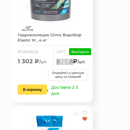
Гидроизоляция Glims ВодоStop
Elastic 1К , 4 кг
РОЗНИЦА
ОПТ
Выгодно
1 302 ₽
₽
/шт.
/шт.
Откройте секретную
цену со скидкой
Доставка 2-3
В корзину
дня