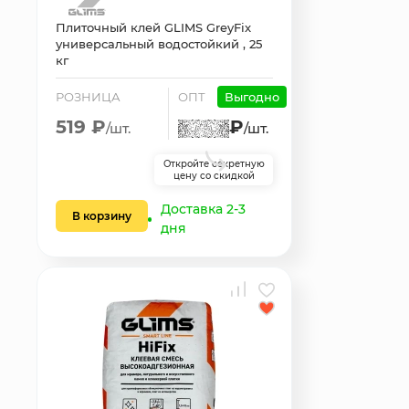
Плиточный клей GLIMS GreyFix
универсальный водостойкий , 25
кг
РОЗНИЦА
ОПТ
Выгодно
519 ₽
₽
/шт.
/шт.
Откройте секретную
цену со скидкой
Доставка 2-3
В корзину
дня