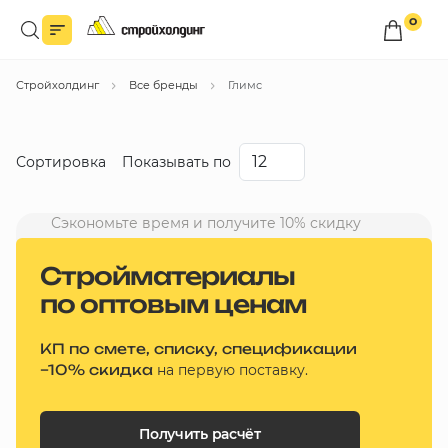
0
Войдите в личный кабинет
Стройхолдинг
Все бренды
Глимс
Вы сможете оформлять заказы
по оптовым ценам.
Войти
Сортировка
Показывать по
Каталог товаров
Сэкономьте время и получите 10% скидку
Со скидкой
Быстрый заказ по списку
Стройматериалы
Дешевые
по оптовым ценам
Все
Дорогие
бренды
КП по смете, списку, спецификации
Новинки
Избранное
–10% скидка
на первую поставку.
Сравнение
В корзину
Получить расчёт