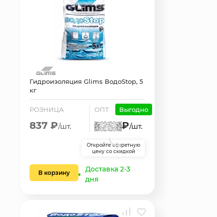
Гидроизоляция Glims ВодоStop, 5
кг
РОЗНИЦА
ОПТ
Выгодно
837 ₽
₽
/шт.
/шт.
Откройте секретную
цену со скидкой
Доставка 2-3
В корзину
дня