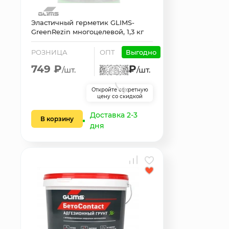
Эластичный герметик GLIMS-
GreenRezin многоцелевой, 1,3 кг
РОЗНИЦА
ОПТ
Выгодно
749 ₽
₽
/шт.
/шт.
Откройте секретную
цену со скидкой
Доставка 2-3
В корзину
дня