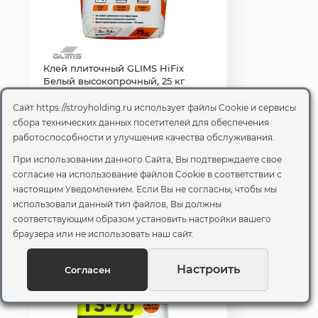
Клей плиточный GLIMS HiFix
Белый высокопрочный, 25 кг
Сайт https://stroyholding.ru использует файлы Cookie и сервисы
РОЗНИЦА
ОПТ
Выгодно
сбора технических данных посетителей для обеспечения
1 349 ₽
₽
/шт.
/шт.
работоспособности и улучшения качества обслуживания.
При использовании данного Сайта, Вы подтверждаете свое
Откройте секретную
цену со скидкой
согласие на использование файлов Cookie
в соответствии с
настоящим Уведомлением. Если Вы не согласны, чтобы мы
Доставка 2-3
В корзину
использовали данный тип файлов, Вы должны
дня
соответствующим образом установить настройки вашего
браузера или не использовать наш сайт.
Настроить
Согласен