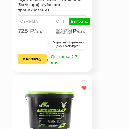
(5кг/ведро) глубокого
проникновения
РОЗНИЦА
ОПТ
Выгодно
725 ₽
₽
/шт.
/шт.
Откройте секретную
цену со скидкой
Доставка 2-3
В корзину
дня