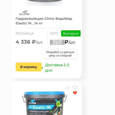
Гидроизоляция Glims ВодоStop
Elastic 1К , 14 кг
РОЗНИЦА
ОПТ
Выгодно
4 336 ₽
₽
/шт.
/шт.
Откройте секретную
цену со скидкой
Доставка 2-3
В корзину
дня