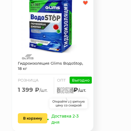
Гидроизоляция Glims ВодоStop,
18 кг
РОЗНИЦА
ОПТ
Выгодно
1 399 ₽
₽
/шт.
/шт.
Откройте секретную
цену со скидкой
Доставка 2-3
В корзину
дня