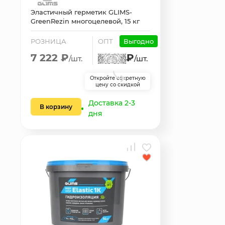
Эластичный герметик GLIMS-
GreenRezin многоцелевой, 15 кг
РОЗНИЦА
ОПТ
Выгодно
7 222 ₽
₽
/шт.
/шт.
Откройте секретную
цену со скидкой
Доставка 2-3
В корзину
дня