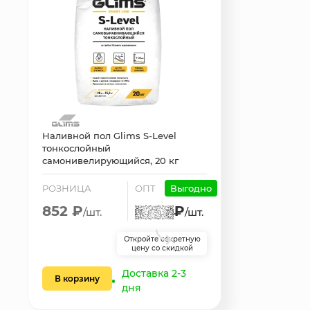
Наливной пол Glims S-Level
тонкослойный
самонивелирующийся, 20 кг
РОЗНИЦА
ОПТ
Выгодно
852 ₽
₽
/шт.
/шт.
Откройте секретную
цену со скидкой
Доставка 2-3
В корзину
дня