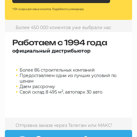
10 000 ₽
* 10% скидка для новых клиентов. Подробности у менеджера.
Минимальный заказ
Более 450 000 клиентов уже выбрали нас
+7(495) 988-86-47
sales@stroyholding.ru
Работаем с 1994 года
Max
официальный дистрибьютор
Телеграм
Более 86 строительных компаний
Доставка
Оплата
Предоставляем одни из лучших условий по
О компании
Все бренды
ценам
Даем рассрочку
Контакты
2
Свой склад 8 495 м
, автопарк 30 авто
Москва
Отправка заказа через Телегам или МАКС!