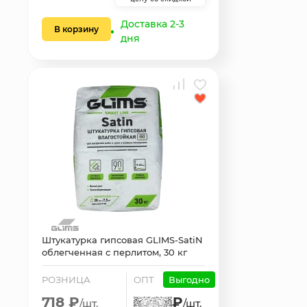
Доставка 2-3
В корзину
дня
Штукатурка гипсовая GLIMS-SatiN
облегченная с перлитом, 30 кг
РОЗНИЦА
ОПТ
Выгодно
718 ₽
₽
/шт.
/шт.