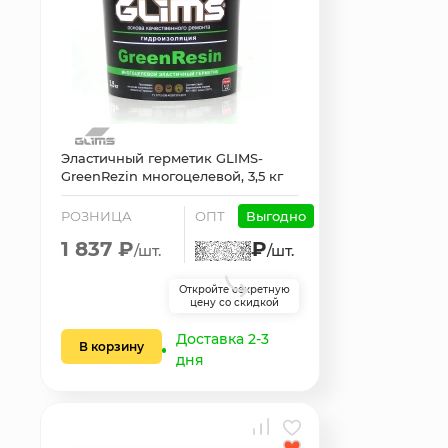
Эластичный герметик GLIMS-
GreenRezin многоцелевой, 3,5 кг
РОЗНИЦА
ОПТ
Выгодно
1 837 ₽
₽
/шт.
/шт.
Откройте секретную
цену со скидкой
Доставка 2-3
В корзину
дня