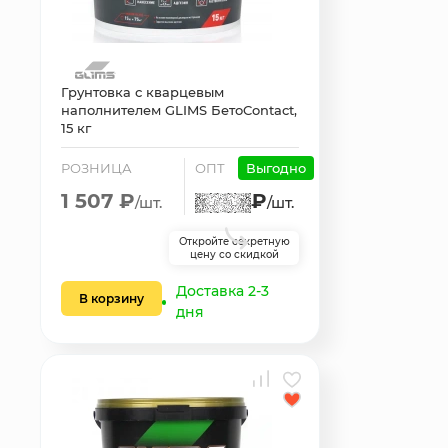
Грунтовка с кварцевым
наполнителем GLIMS БетоContact,
15 кг
РОЗНИЦА
ОПТ
Выгодно
1 507 ₽
₽
/шт.
/шт.
Откройте секретную
цену со скидкой
Доставка 2-3
В корзину
дня