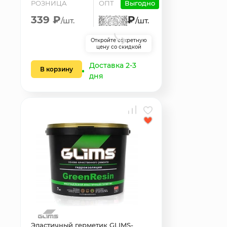
РОЗНИЦА
ОПТ
Выгодно
339 ₽
₽
/шт.
/шт.
Откройте секретную
цену со скидкой
Доставка 2-3
В корзину
дня
Эластичный герметик GLIMS-