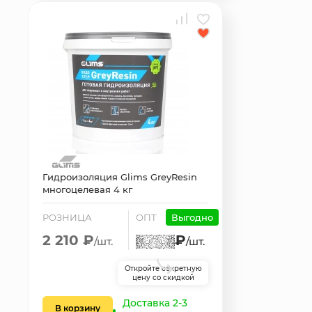
Гидроизоляция Glims GreyResin
многоцелевая 4 кг
РОЗНИЦА
ОПТ
Выгодно
2 210 ₽
₽
/шт.
/шт.
Откройте секретную
цену со скидкой
Доставка 2-3
В корзину