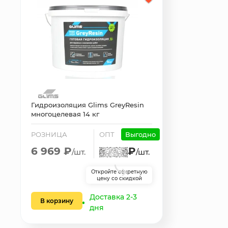
Гидроизоляция Glims GreyResin
многоцелевая 14 кг
РОЗНИЦА
ОПТ
Выгодно
6 969 ₽
₽
/шт.
/шт.
Откройте секретную
цену со скидкой
Доставка 2-3
В корзину
дня