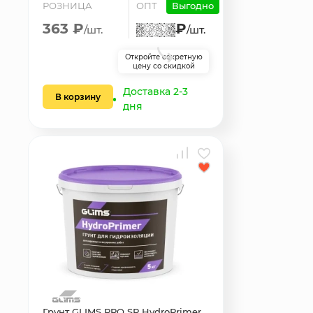
РОЗНИЦА
ОПТ
Выгодно
363 ₽
₽
/шт.
/шт.
Откройте секретную
цену со скидкой
Доставка 2-3
В корзину
дня
Грунт GLIMS PRO SP HydroPrimer