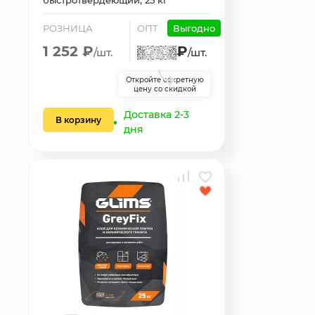
быстротвердеющий, 25 кг
РОЗНИЦА
ОПТ
Выгодно
1 252 ₽
₽
/шт.
/шт.
Откройте секретную
цену со скидкой
Доставка 2-3
В корзину
дня