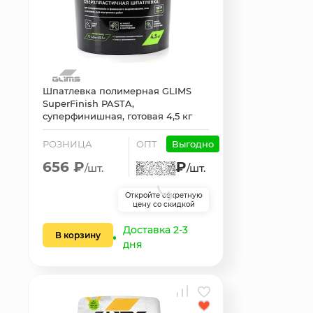
Шпатлевка полимерная GLIMS
SuperFinish PASTA,
суперфинишная, готовая 4,5 кг
РОЗНИЦА
ОПТ
Выгодно
656 ₽
₽
/шт.
/шт.
Откройте секретную
цену со скидкой
Доставка 2-3
В корзину
дня