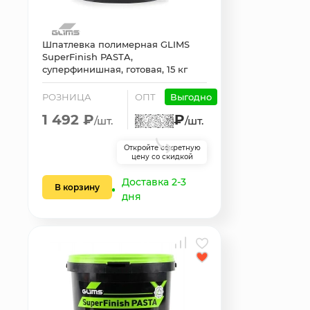
Шпатлевка полимерная GLIMS
SuperFinish PASTA,
суперфинишная, готовая, 15 кг
РОЗНИЦА
ОПТ
Выгодно
1 492 ₽
₽
/шт.
/шт.
Откройте секретную
цену со скидкой
Доставка 2-3
В корзину
дня