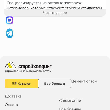
Специализируется на оптовых поставках
материалов, которые отвечают строгим стандартам
Читать далее
качества и зарекомендовали себя на рынке как
надежное решение.
Наш ассортимент продукции
Новамикс
предлагает комплексный выбор смесей
для выполнения строительных работ:
Цемент
— незаменимый материал для самых
ответственных задач. Благодаря строгому
контролю качества, наш цемент обеспечивает
высокую прочность и долговечность
конструкций.
Строительные материалы оптом
Клей для блоков
— идеальный выбор для
кладки газосиликатных блоков, фасованного
Цемент оптом
Каталог
Все бренды
кирпича и плит. Также используется для
выравнивания поверхностей с толщиной слоя
до 5 см и монтажа ячеистых бетонных блоков.
Доставка
Пескобетон
— гарантированная однородность и
О компании
Оплата
отсутствие примесей. Точные пропорции и
Все бренды