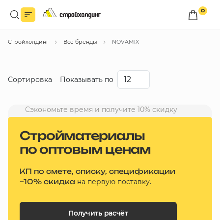
0
Войдите в личный кабинет
Стройхолдинг
Все бренды
NOVAMIX
Вы сможете оформлять заказы
по оптовым ценам.
Войти
Сортировка
Показывать по
Каталог товаров
Сэкономьте время и получите 10% скидку
Со скидкой
Быстрый заказ по списку
Стройматериалы
Дешевые
по оптовым ценам
Все
Дорогие
бренды
КП по смете, списку, спецификации
Новинки
Избранное
–10% скидка
на первую поставку.
Сравнение
В корзину
Получить расчёт