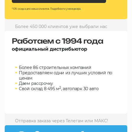
10 000 ₽
* 10% скидка для новых клиентов. Подробности у менеджера.
Минимальный заказ
Более 450 000 клиентов уже выбрали нас
+7(495) 988-86-47
sales@stroyholding.ru
Работаем с 1994 года
Max
официальный дистрибьютор
Телеграм
Более 86 строительных компаний
Доставка
Оплата
Предоставляем одни из лучших условий по
О компании
Все бренды
ценам
Даем рассрочку
Контакты
2
Свой склад 8 495 м
, автопарк 30 авто
Москва
Отправка заказа через Телегам или МАКС!