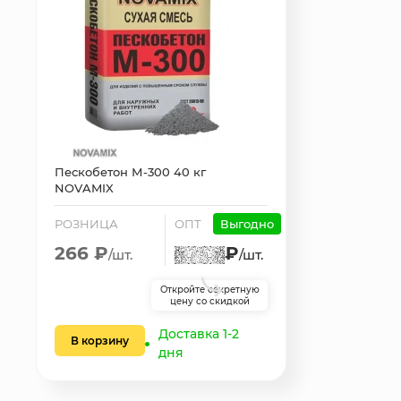
Пескобетон М-300 40 кг
NOVAMIX
РОЗНИЦА
ОПТ
Выгодно
266 ₽
₽
/шт.
/шт.
Откройте секретную
цену со скидкой
Доставка 1-2
В корзину
дня