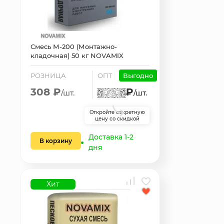
Смесь М-200 (Монтажно-
кладочная) 50 кг NOVAMIX
РОЗНИЦА
ОПТ
Выгодно
308 ₽
₽
/шт.
/шт.
Откройте секретную
цену со скидкой
Доставка 1-2
В корзину
дня
Хит