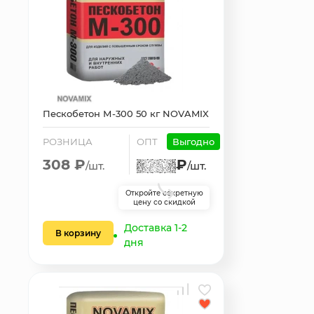
Пескобетон М-300 50 кг NOVAMIX
РОЗНИЦА
ОПТ
Выгодно
308 ₽
₽
/шт.
/шт.
Откройте секретную
цену со скидкой
Доставка 1-2
В корзину
дня