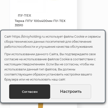
Терка ППУ 100х400мм ПУ-ТЕХ
35510
РОЗНИЦА
ОПТ
Выгодно
Сайт https://stroyholding.ru использует файлы Cookie и сервисы
сбора технических данных посетителей для обеспечения
388.8 ₽
₽
/шт.
/шт.
работоспособности и улучшения качества обслуживания.
Откройте секретную
При использовании данного Сайта, Вы подтверждаете свое
цену со скидкой
согласие на использование файлов Cookie
в соответствии с
Доставка 2-3
настоящим Уведомлением. Если Вы не согласны, чтобы мы
В корзину
дня
использовали данный тип файлов, Вы должны
соответствующим образом установить настройки вашего
браузера или не использовать наш сайт.
Настроить
Согласен