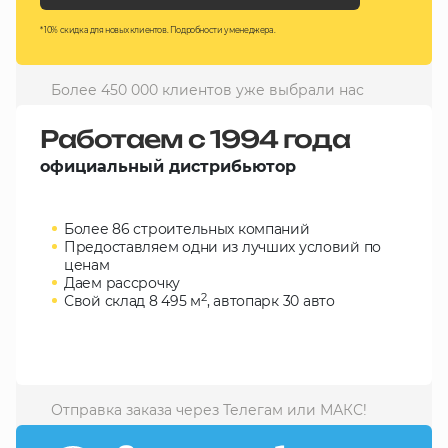
10 000 ₽
* 10% скидка для новых клиентов. Подробности у менеджера.
Минимальный заказ
Более 450 000 клиентов уже выбрали нас
+7(495) 988-86-47
sales@stroyholding.ru
Работаем с 1994 года
Max
официальный дистрибьютор
Телеграм
Более 86 строительных компаний
Доставка
Оплата
Предоставляем одни из лучших условий по
О компании
Все бренды
ценам
Даем рассрочку
Контакты
2
Свой склад 8 495 м
, автопарк 30 авто
Москва
Отправка заказа через Телегам или МАКС!