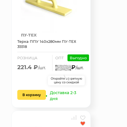
Терка ППУ 140х280мм ПУ-ТЕХ
35518
РОЗНИЦА
ОПТ
Выгодно
221.4 ₽
₽
/шт.
/шт.
Откройте секретную
цену со скидкой
Доставка 2-3
В корзину
дня