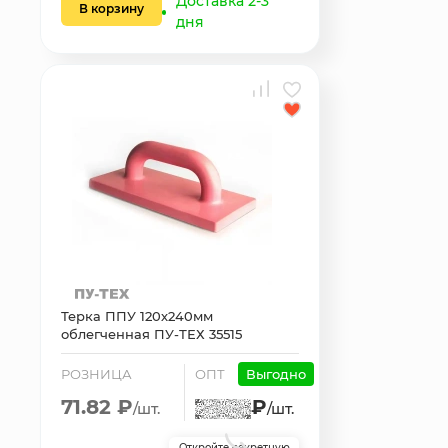
Доставка 2-3
В корзину
дня
Терка ППУ 120х240мм
облегченная ПУ-ТЕХ 35515
РОЗНИЦА
ОПТ
Выгодно
71.82 ₽
₽
/шт.
/шт.
Откройте секретную