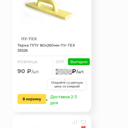
Терка ППУ 80х260мм ПУ-ТЕХ
35526
РОЗНИЦА
ОПТ
Выгодно
90 ₽
₽
/шт.
/шт.
Откройте секретную
цену со скидкой
Доставка 2-3
В корзину
дня