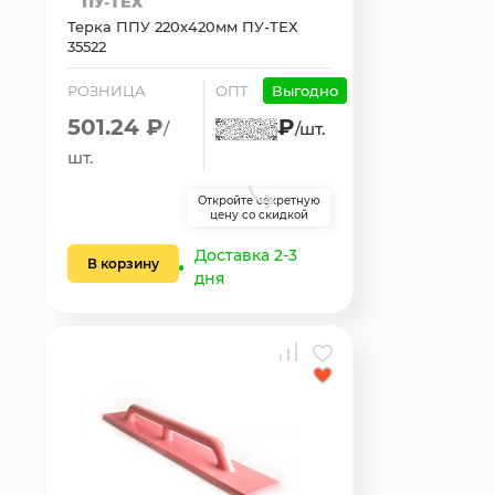
Терка ППУ 220х420мм ПУ-ТЕХ
35522
РОЗНИЦА
ОПТ
Выгодно
501.24 ₽
₽
/
/шт.
шт.
Откройте секретную
цену со скидкой
Доставка 2-3
В корзину
дня