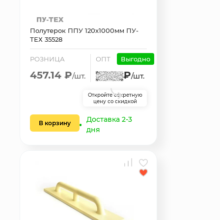
Полутерок ППУ 120х1000мм ПУ-
ТЕХ 35528
РОЗНИЦА
ОПТ
Выгодно
457.14 ₽
₽
/шт.
/шт.
Откройте секретную
цену со скидкой
Доставка 2-3
В корзину
дня