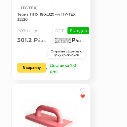
Терка ППУ 180х320мм ПУ-ТЕХ
35520
РОЗНИЦА
ОПТ
Выгодно
301.2 ₽
₽
/шт.
/шт.
Откройте секретную
цену со скидкой
Доставка 2-3
В корзину
дня