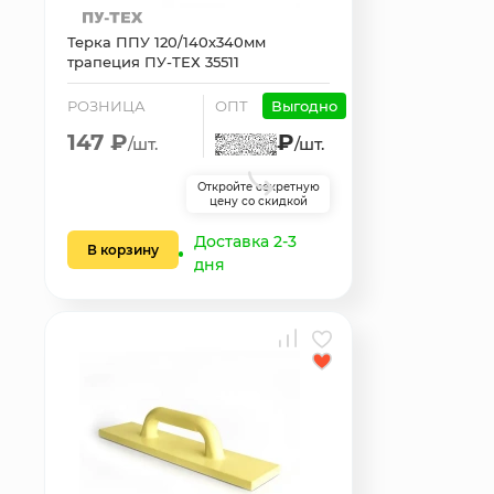
Терка ППУ 120/140х340мм
трапеция ПУ-ТЕХ 35511
РОЗНИЦА
ОПТ
Выгодно
147 ₽
₽
/шт.
/шт.
Откройте секретную
цену со скидкой
Доставка 2-3
В корзину
дня