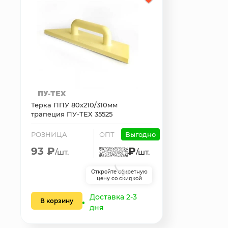
Терка ППУ 80х210/310мм
трапеция ПУ-ТЕХ 35525
РОЗНИЦА
ОПТ
Выгодно
93 ₽
₽
/шт.
/шт.
Откройте секретную
цену со скидкой
Доставка 2-3
В корзину
дня