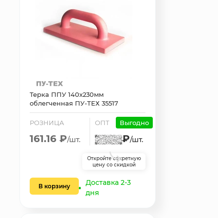
Терка ППУ 140х230мм
облегченная ПУ-ТЕХ 35517
РОЗНИЦА
ОПТ
Выгодно
161.16 ₽
₽
/шт.
/шт.
Откройте секретную
цену со скидкой
Доставка 2-3
В корзину
дня