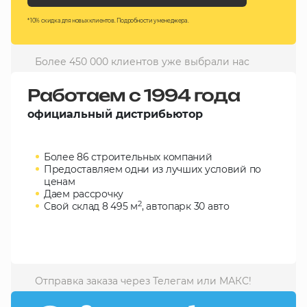
10 000 ₽
* 10% скидка для новых клиентов. Подробности у менеджера.
Минимальный заказ
Более 450 000 клиентов уже выбрали нас
+7(495) 988-86-47
sales@stroyholding.ru
Работаем с 1994 года
Max
официальный дистрибьютор
Телеграм
Более 86 строительных компаний
Доставка
Оплата
Предоставляем одни из лучших условий по
О компании
Все бренды
ценам
Даем рассрочку
Контакты
2
Свой склад 8 495 м
, автопарк 30 авто
Москва
Отправка заказа через Телегам или МАКС!