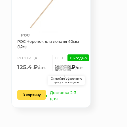
РОС Черенок для лопаты 40мм
(1,2м)
РОЗНИЦА
ОПТ
Выгодно
125.4 ₽
₽
/шт.
/шт.
Откройте секретную
цену со скидкой
Доставка 2-3
В корзину
дня