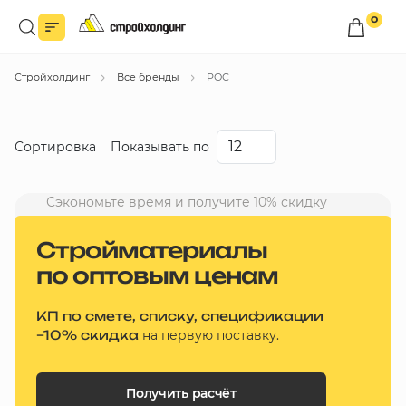
0
Войдите в личный кабинет
Стройхолдинг
Все бренды
РОС
Вы сможете оформлять заказы
по оптовым ценам.
Войти
Сортировка
Показывать по
Каталог товаров
Сэкономьте время и получите 10% скидку
Со скидкой
Быстрый заказ по списку
Стройматериалы
Дешевые
по оптовым ценам
Все
Дорогие
бренды
КП по смете, списку, спецификации
Новинки
Избранное
–10% скидка
на первую поставку.
Сравнение
В корзину
Получить расчёт