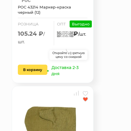
РОС 43214 Маркер-краска
черный (12)
РОЗНИЦА
ОПТ
Выгодно
105.24 ₽
₽
/
/шт.
шт.
Откройте секретную
цену со скидкой
Доставка 2-3
В корзину
дня