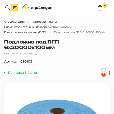
0
Войдите в личный кабинет
Стройхолдинг
Оптовый каталог
Вы сможете оформлять заказы
по оптовым ценам.
Блоки строительные, пазогребневые, кирпич
Пазогребневые плиты (ПГП)
Подложка под ПГП 6х20000х100мм
Войти
Подложка под ПГП
6х20000х100мм
Оптом и в розницу
Каталог товаров
Артикул: 690105
Быстрый заказ по списку
Доставка 1-2 дня
Все
бренды
Избранное
Сравнение
В корзину