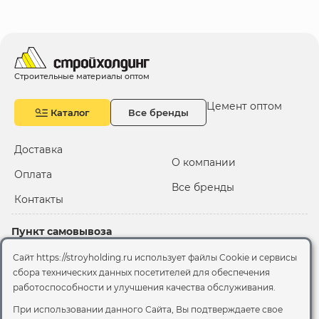
Строительные материалы оптом
Цемент оптом
Каталог
Все бренды
Доставка
О компании
Оплата
Все бренды
Контакты
Пункт самовывоза
Склад "Черкизовский"
Сайт https://stroyholding.ru использует файлы Cookie и сервисы
2-й Иртышский проезд,
сбора технических данных посетителей для обеспечения
территория 2А стр.3
работоспособности и улучшения качества обслуживания.
Офис
При использовании данного Сайта, Вы подтверждаете свое