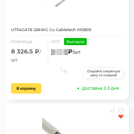
UTP4CAT6 23AWG Cu Cabletech 010805
РОЗНИЦА
ОПТ
Выгодно
8 326.5 ₽
₽
/
/шт.
шт.
Откройте секретную
цену со скидкой
Доставка 2-3 дня
В корзину