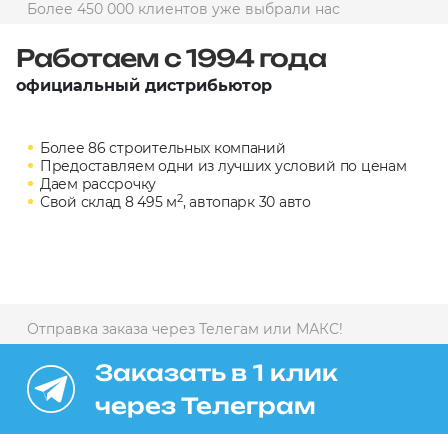
Более 450 000 клиентов уже выбрали нас
10 000 ₽
Минимальный заказ
Работаем с 1994 года
официальный дистрибьютор
+7(495) 988-86-47
sales@stroyholding.ru
Более 86 строительных компаний
Max
Предоставляем одни из лучших условий по ценам
Телеграм
Даем рассрочку
2
Свой склад 8 495 м
, автопарк 30 авто
Доставка
Оплата
О компании
Все бренды
Контакты
Отправка заказа через Телегам или МАКС!
Москва
Заказать в 1 клик
через Телеграм