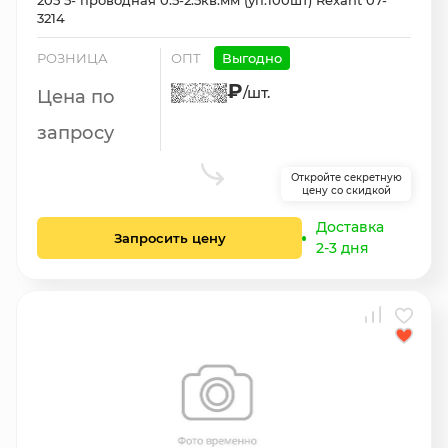
205 5- проводная 0.5-2.5кв.мм (уп.100шт) Rexant 07-
3214
РОЗНИЦА
ОПТ
Выгодно
₽
/шт.
Цена по
запросу
Откройте секретную
цену со скидкой
Доставка
Запросить цену
2-3 дня