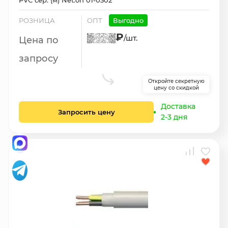
PVC сер. (м) Net.on 01-0302
РОЗНИЦА
ОПТ
Выгодно
₽
/шт.
Цена по
запросу
Откройте секретную
цену со скидкой
Доставка
Запросить цену
2-3 дня