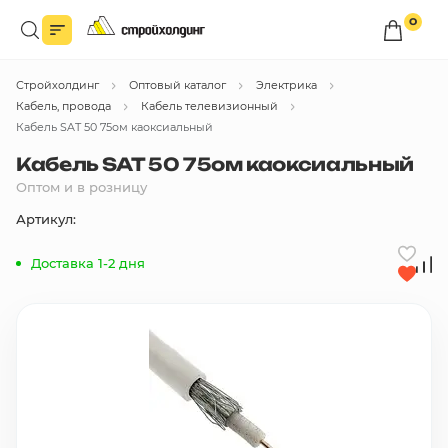
0
Войдите в личный кабинет
Стройхолдинг
Оптовый каталог
Электрика
Вы сможете оформлять заказы
по оптовым ценам.
Кабель, провода
Кабель телевизионный
Кабель SAT 50 75ом каоксиальный
Войти
Кабель SAT 50 75ом каоксиальный
Оптом и в розницу
Каталог товаров
Артикул:
Доставка 1-2 дня
Быстрый заказ по списку
Все
бренды
Избранное
Сравнение
В корзину