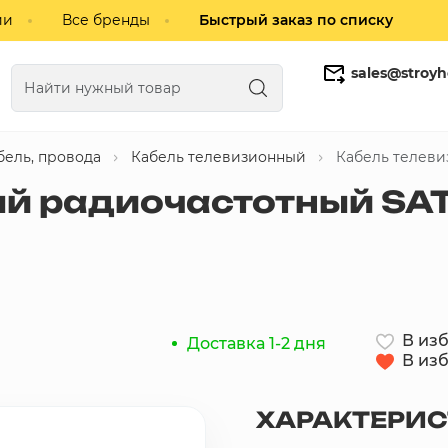
ии
Все бренды
Быстрый заказ по списку
sales@stroyh
бель, провода
Кабель телевизионный
Кабель телеви
Газобетонные блоки
Кирпич
й радиочастотный SAT-
В из
Доставка 1-2 дня
В из
ХАРАКТЕРИ