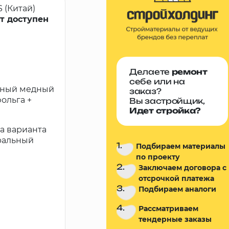
 (Китай)
т доступен
Делаете
ремонт
себе или на
льный медный
заказ?
ольга +
Вы застройщик,
Идет стройка?
а варианта
ральный
1.
Подбираем материалы
по проекту
2.
Заключаем договора с
отсрочкой платежа
3.
Подбираем аналоги
4.
Рассматриваем
тендерные заказы