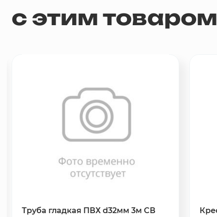
с этим товаро
Труба гладкая ПВХ d32мм 3м СВ
Кре