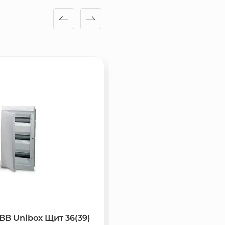
BB Unibox Щит 36(39)
Саморез гипс/дерево 3,