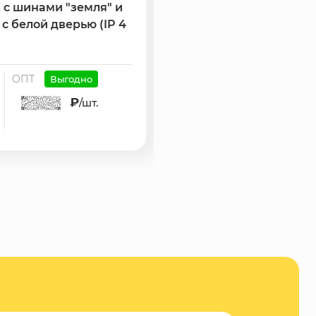
, с шинами "земля" и
мм крупная резьба (300
 с белой дверью (IP 4
РОЗНИЦА
ОПТ
ОПТ
В
Выгодно
210.36 ₽
₽
/шт.
/шт.