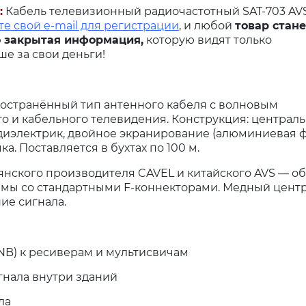
:
Кабель телевизионный радиочастотный SAT-703 AVS
те свой e-mail для регистрации
, и любой
товар стане
 закрытая информация,
которую видят только
е за свои деньги!
ространённый тип антенного кабеля с волновым
го и кабельного телевидения. Конструкция: центра
диэлектрик, двойное экранирование (алюминиевая ф
. Поставляется в бухтах по 100 м.
янского производителя CAVEL и китайского AVS — об
тимы со стандартными F-коннекторами. Медный цент
ие сигнала.
NB) к ресиверам и мультисвичам
гнала внутри зданий
ла