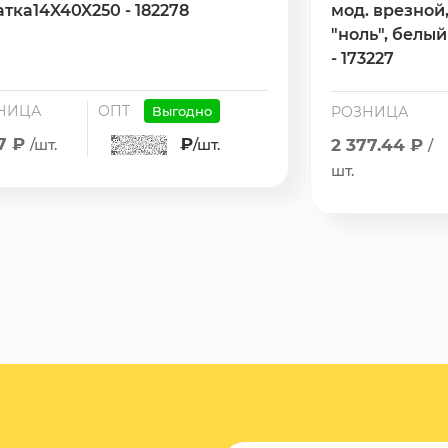
тка14X40X250 - 182278
мод. врезной
"ноль", белый
- 173227
НИЦА
ОПТ
Выгодно
РОЗНИЦА
.7 ₽
₽
/шт.
/шт.
2 377.44 ₽
/
шт.