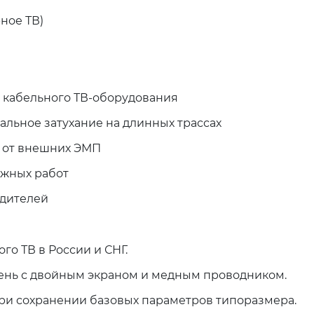
ное ТВ)
и кабельного ТВ-оборудования
ьное затухание на длинных трассах
 от внешних ЭМП
ажных работ
одителей
го ТВ в России и СНГ.
ень с двойным экраном и медным проводником.
при сохранении базовых параметров типоразмера.