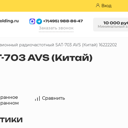
Вход
olding.ru
+7(495) 988-86-47
10 000 ру
Минимальный з
Заказать звонок
зионный радиочастотный SAT-703 AVS (Китай) 16222202
Пазогребневые плиты (ПГП)
703 AVS (Китай)
бранное
Сравнить
бранном
СТИКИ