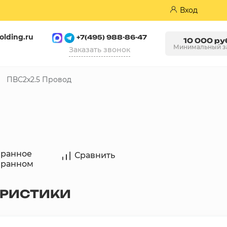
Вход
olding.ru
+7(495) 988-86-47
10 000 ру
Минимальный з
Заказать звонок
ПВС2х2.5 Провод
Пазогребневые плиты (ПГП)
бранное
Сравнить
бранном
ЕРИСТИКИ