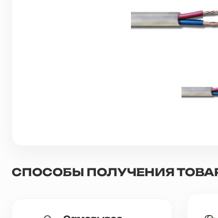
Грунтовки, ПВА, спец. растворы
Герметики, жидкие гвозди, пена
Саморезы, дюбеля, шурупы
Инструмент и оборудование
Стеклосетки, ленты
строительные, серпянки
Лакокрасочные материалы
СПОСОБЫ ПОЛУЧЕНИЯ ТОВА
Нерудные материалы
Обои