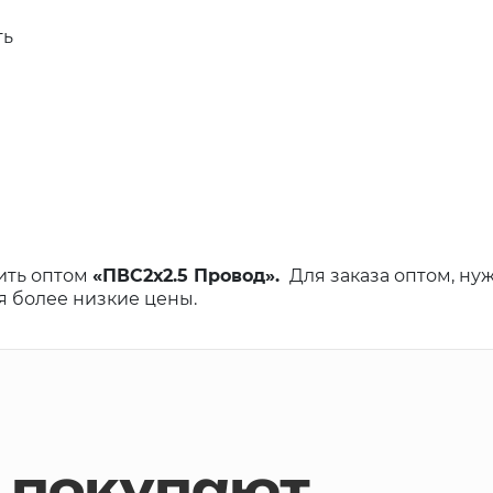
ть
ить оптом
«ПВС2х2.5 Провод».
Для заказа оптом, ну
ся более низкие цены.
м покупают