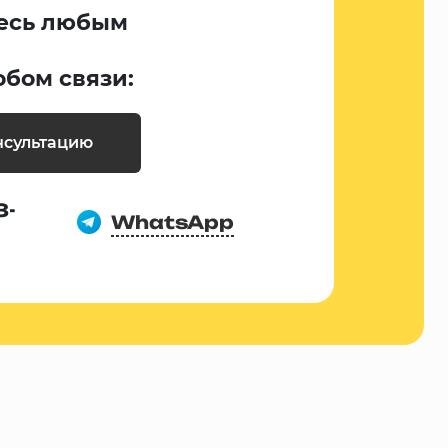
есь любым
обом связи:
нсультацию
8-
WhatsApp