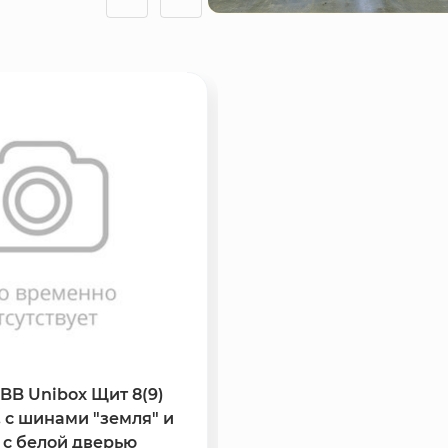
BB Unibox Щит 8(9)
СВФС Саморез ШСГД 3
, с шинами "земля" и
(1000шт) по дереву - 2
й с белой дверью