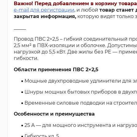
Важно! Перед добавлением в корзину товара
e-mail для регистрации
, и любой
товар станет
закрытая информация,
которую видят только 
_____
Провод ПВС 2×2,5 – гибкий соединительный 
2,5 мм² в ПВХ-изоляции и оболочке. Допустим
нагрузкой до 5,5 кВт. Две жилы без PE — прим
гибкости.
Области применения ПВС 2×2,5
Мощные двухпроводные удлинители для э
Шнуры мощных бытовых приборов в двухп
Временные силовые подводки на строител
Особенности и преимущества
25 А — для мощного инструмента и нагрузок
Гибкость кл. 5