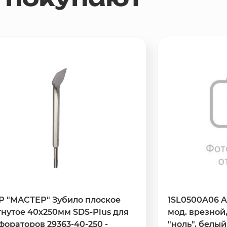
Р "МАСТЕР" Зубило плоское
1SL0500A06 A
гнутое 40х250мм SDS-Plus для
мод. врезной
фораторов 29363-40-250 -
"ноль", белы