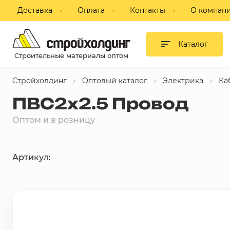
Доставка
Оплата
Контакты
О компан
Гипсокартон и листовые
материалы
Каталог
Строительные материалы оптом
Сухие смеси
Стройхолдинг
Оптовый каталог
Электрика
Ка
Изоляция
ПВС2х2.5 Провод
Профиль, комплектующие для
Оптом и в розницу
ГКЛ
Блоки строительные,
Артикул:
пазогребневые, кирпич
Потолки подвесные
Фанера, ДВП, ДСП