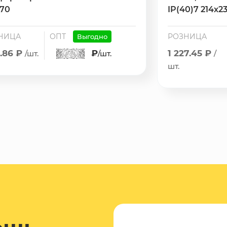
770
IP(40)7 214х23
НИЦА
ОПТ
РОЗНИЦА
Выгодно
.86 ₽
₽
1 227.45 ₽
/шт.
/шт.
/
шт.