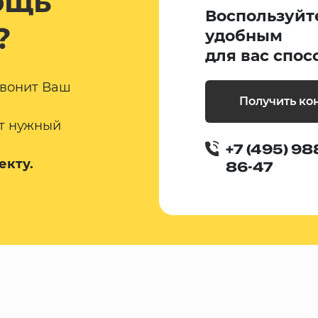
ощь
Воспользуйт
?
удобным
для вас спос
звонит Ваш
Получить ко
т нужный
+7 (495) 98
екту.
86-47