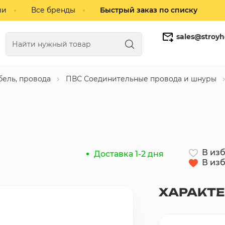
ии
Все бренды
Быстрый заказ по списку
sales@stroyh
бель, провода
ПВС Соединительные провода и шнуры
Газобетонные блоки
Кирпич
В из
Доставка 1-2 дня
В из
ХАРАКТ