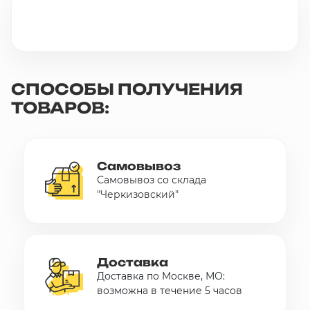
10 000 ₽
Минимальный заказ
+7(495) 988-86-47
СПОСОБЫ ПОЛУЧЕНИЯ
sales@stroyholding.ru
ТОВАРОВ:
Max
Телеграм
Доставка
Оплата
Самовывоз
О компании
Все бренды
Самовывоз со склада
"Черкизовский"
Контакты
Москва
Доставка
Доставка по Москве, МО:
возможна в течение 5 часов