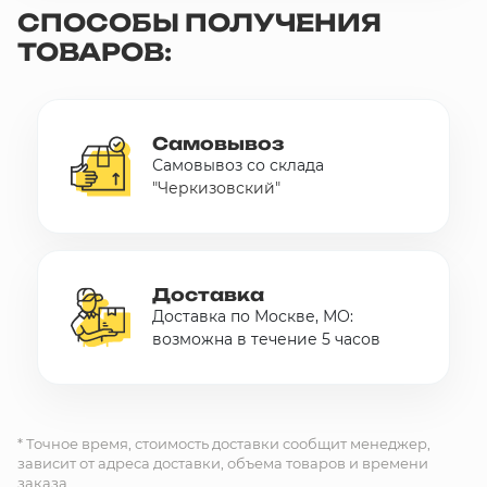
СПОСОБЫ ПОЛУЧЕНИЯ
10 000 ₽
ТОВАРОВ:
Минимальный заказ
+7(495) 988-86-47
sales@stroyholding.ru
Самовывоз
Самовывоз со склада
Max
"Черкизовский"
Телеграм
Доставка
Оплата
О компании
Все бренды
Доставка
Контакты
Доставка по Москве, МО:
возможна в течение 5 часов
Москва
* Точное время, стоимость доставки сообщит менеджер,
зависит от адреса доставки, объема товаров и времени
заказа.