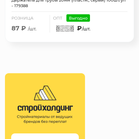
Держатель для трубы 20мм (пластм., серый) 100шт/уп
- 179388
РОЗНИЦА
ОПТ
Выгодно
87 ₽
₽
/шт.
/шт.