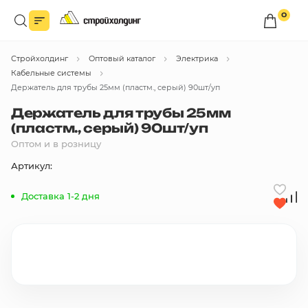
0
Войдите в личный кабинет
Стройхолдинг
Оптовый каталог
Электрика
Вы сможете оформлять заказы
по оптовым ценам.
Кабельные системы
Держатель для трубы 25мм (пластм., серый) 90шт/уп
Войти
Держатель для трубы 25мм
(пластм., серый) 90шт/уп
Оптом и в розницу
Каталог товаров
Артикул:
Быстрый заказ по списку
Доставка 1-2 дня
Все
бренды
Избранное
Сравнение
В корзину