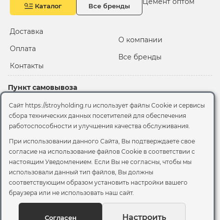
Цемент оптом
Каталог
Все бренды
Доставка
О компании
Оплата
Все бренды
Контакты
Пункт самовывоза
Склад "Черкизовский"
Сайт https://stroyholding.ru использует файлы Cookie и сервисы
2-й Иртышский проезд,
сбора технических данных посетителей для обеспечения
территория 2А стр.3
работоспособности и улучшения качества обслуживания.
Офис
При использовании данного Сайта, Вы подтверждаете свое
согласие на использование файлов Cookie
в соответствии с
Москва, ул. Вятская, 49с1
настоящим Уведомлением. Если Вы не согласны, чтобы мы
использовали данный тип файлов, Вы должны
© 2026 Стройхолдинг | г. Москва
соответствующим образом установить настройки вашего
Договор оферта
-
Политика конфиденциальности
браузера или не использовать наш сайт.
Согласие на обработку персональных данных
Согласие на обработку файлов сookie
Настроить
Согласен