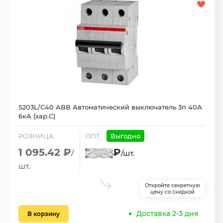
S203L/С40 АВВ Автоматический выключатель 3п 40А
6кА (хар.С)
РОЗНИЦА
ОПТ
Выгодно
1 095.42 ₽
₽
/
/шт.
шт.
Откройте секретную
цену со скидкой
Доставка 2-3 дня
В корзину