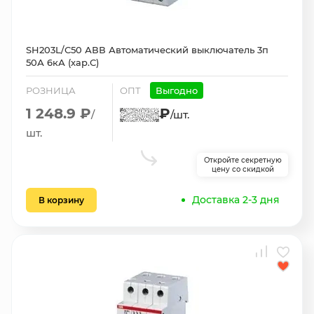
SH203L/С50 АВВ Автоматический выключатель 3п
50А 6кА (хар.С)
РОЗНИЦА
ОПТ
Выгодно
1 248.9 ₽
₽
/
/шт.
шт.
Откройте секретную
цену со скидкой
Доставка 2-3 дня
В корзину