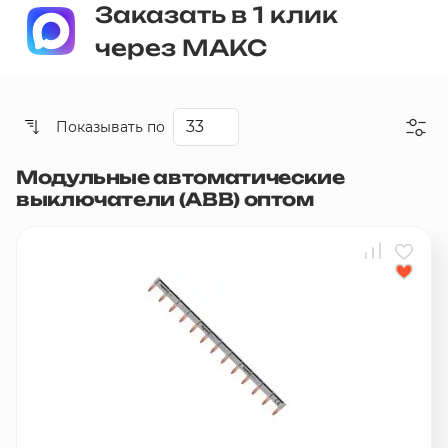
Заказать в 1 клик
через МАКС
Показывать по
Модульные автоматические
Со скидкой
выключатели (АВВ) оптом
Дешевые
Дорогие
Новинки