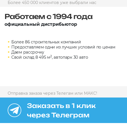
Более 450 000 клиентов уже выбрали нас
10 000 ₽
Минимальный заказ
Работаем с 1994 года
официальный дистрибьютор
+7(495) 988-86-47
sales@stroyholding.ru
Более 86 строительных компаний
Max
Предоставляем одни из лучших условий по ценам
Телеграм
Даем рассрочку
2
Свой склад 8 495 м
, автопарк 30 авто
Доставка
Оплата
О компании
Все бренды
Контакты
Отправка заказа через Телегам или МАКС!
Москва
Заказать в 1 клик
через Телеграм