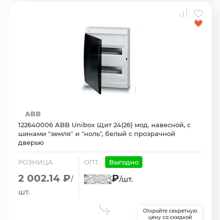
122640006 ABB Unibox Щит 24(26) мод. навесной, с
шинами "земля" и "ноль", белый с прозрачной
дверью
РОЗНИЦА
ОПТ
Выгодно
2 002.14 ₽
₽
/
/шт.
шт.
Откройте секретную
цену со скидкой