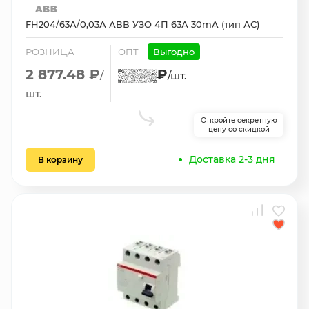
FH204/63А/0,03А АВВ УЗО 4П 63А 30mA (тип АС)
РОЗНИЦА
ОПТ
Выгодно
2 877.48 ₽
₽
/
/шт.
шт.
Откройте секретную
цену со скидкой
Доставка 2-3 дня
В корзину