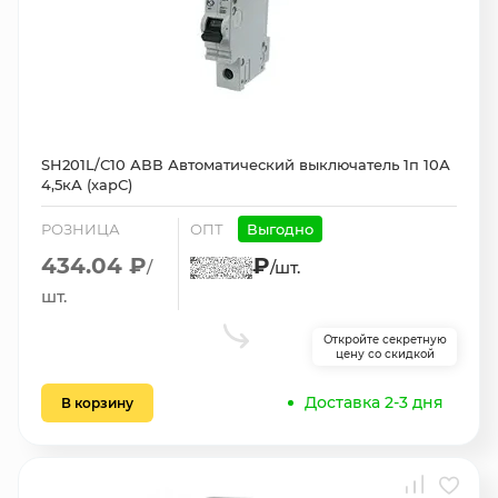
SH201L/С10 АВВ Автоматический выключатель 1п 10А
4,5кА (харС)
РОЗНИЦА
ОПТ
Выгодно
434.04 ₽
₽
/
/шт.
шт.
Откройте секретную
цену со скидкой
Доставка 2-3 дня
В корзину