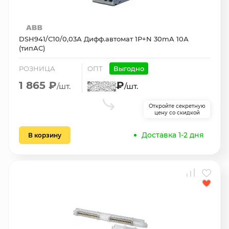
DSH941/С10/0,03А Дифф.автомат 1Р+N 30mA 10А
(типАС)
РОЗНИЦА
ОПТ
Выгодно
1 865 ₽
₽
/шт.
/шт.
Откройте секретную
цену со скидкой
Доставка 1-2 дня
В корзину