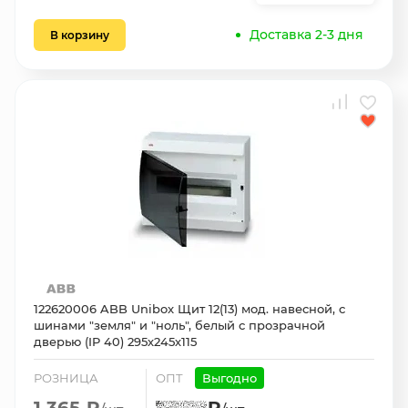
Доставка 2-3 дня
В корзину
122620006 ABB Unibox Щит 12(13) мод. навесной, с
шинами "земля" и "ноль", белый с прозрачной
дверью (IP 40) 295х245х115
РОЗНИЦА
ОПТ
Выгодно