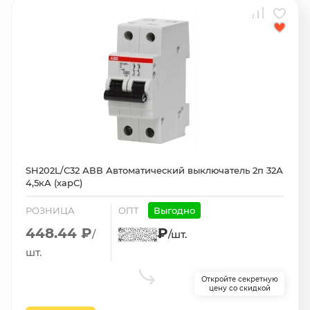
SH202L/С32 АВВ Автоматический выключатель 2п 32А
4,5кА (харС)
РОЗНИЦА
ОПТ
Выгодно
448.44 ₽
₽
/
/шт.
шт.
Откройте секретную
цену со скидкой