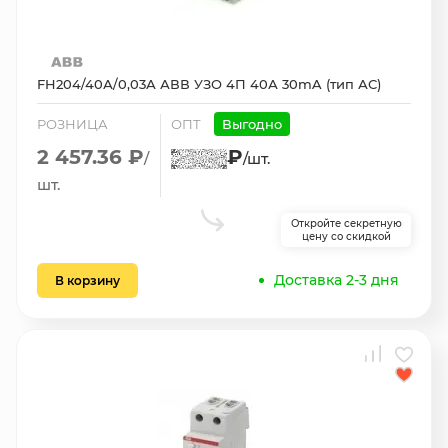
FH204/40А/0,03А АВВ УЗО 4П 40А 30mA (тип АС)
РОЗНИЦА
ОПТ
Выгодно
2 457.36 ₽
₽
/
/шт.
шт.
Откройте секретную
цену со скидкой
Доставка 2-3 дня
В корзину