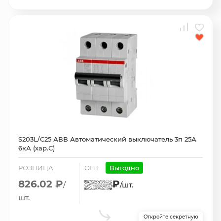
S203L/С25 АВВ Автоматический выключатель 3п 25А
6кА (хар.С)
РОЗНИЦА
ОПТ
Выгодно
826.02 ₽
₽
/
/шт.
шт.
Откройте секретную