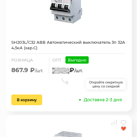
SH203L/С32 АВВ Автоматический выключатель 3п 32А
4,5кА (хар.С)
РОЗНИЦА
ОПТ
Выгодно
867.9 ₽
₽
/шт.
/шт.
Откройте секретную
цену со скидкой
Доставка 2-3 дня
В корзину