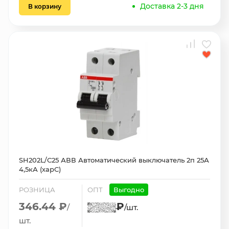
Доставка 2-3 дня
В корзину
SH202L/С25 АВВ Автоматический выключатель 2п 25А
4,5кА (харС)
РОЗНИЦА
ОПТ
Выгодно
346.44 ₽
₽
/
/шт.
шт.