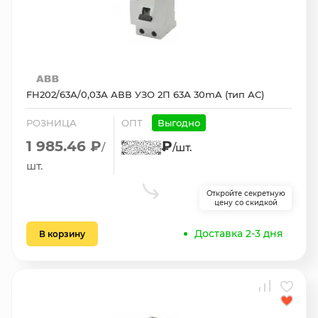
FH202/63А/0,03А АВВ УЗО 2П 63А 30mA (тип АС)
РОЗНИЦА
ОПТ
Выгодно
1 985.46 ₽
₽
/
/шт.
шт.
Откройте секретную
цену со скидкой
Доставка 2-3 дня
В корзину