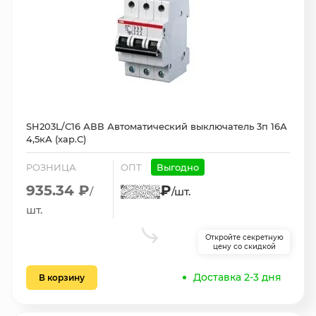
SH203L/С16 АВВ Автоматический выключатель 3п 16А
4,5кА (хар.С)
РОЗНИЦА
ОПТ
Выгодно
935.34 ₽
₽
/
/шт.
шт.
Откройте секретную
цену со скидкой
Доставка 2-3 дня
В корзину