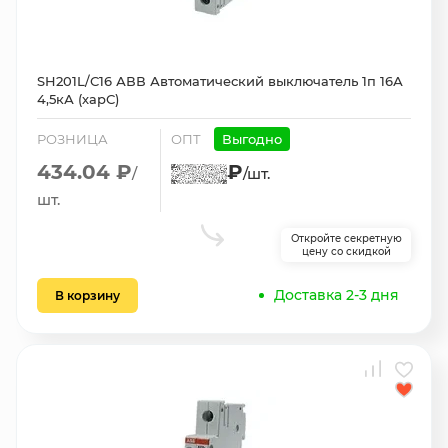
SH201L/С16 АВВ Автоматический выключатель 1п 16А
4,5кА (харС)
РОЗНИЦА
ОПТ
Выгодно
434.04 ₽
₽
/
/шт.
шт.
Откройте секретную
цену со скидкой
Доставка 2-3 дня
В корзину