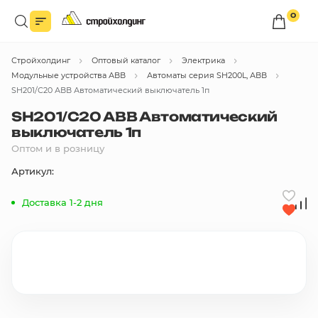
0
Войдите в личный кабинет
Стройхолдинг
Оптовый каталог
Электрика
Вы сможете оформлять заказы
по оптовым ценам.
Модульные устройства АВВ
Автоматы серия SH200L, АВВ
SH201/С20 АВВ Автоматический выключатель 1п
Войти
SH201/С20 АВВ Автоматический
выключатель 1п
Оптом и в розницу
Каталог товаров
Артикул:
Быстрый заказ по списку
Доставка 1-2 дня
Все
бренды
Избранное
Сравнение
В корзину