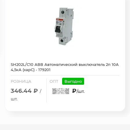
SH202L/С10 АВВ Автоматический выключатель 2п 10А
4,5кА (харС) - 179201
РОЗНИЦА
ОПТ
Выгодно
346.44 ₽
₽
/
/шт.
шт.