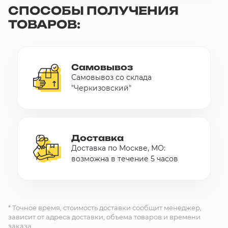
СПОСОБЫ ПОЛУЧЕНИЯ
10 000 ₽
ТОВАРОВ:
Минимальный заказ
+7(495) 988-86-47
sales@stroyholding.ru
Самовывоз
Самовывоз со склада
Max
"Черкизовский"
Телеграм
Доставка
Оплата
О компании
Все бренды
Доставка
Контакты
Доставка по Москве, МО:
возможна в течение 5 часов
Москва
* Точное время, стоимость доставки сообщит менеджер,
зависит от адреса доставки, объема товаров и времени
заказа.