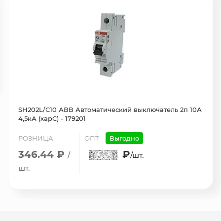
SH202L/С10 АВВ Автоматический выключатель 2п 10А
4,5кА (харС) - 179201
РОЗНИЦА
ОПТ
Выгодно
346.44 ₽
₽
/
/шт.
шт.