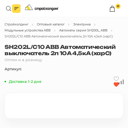
0
Войдите в личный кабинет
Стройхолдинг
Оптовый каталог
Электрика
Вы сможете оформлять заказы
по оптовым ценам.
Модульные устройства АВВ
Автоматы серия SH200L, АВВ
SH202L/С10 АВВ Автоматический выключатель 2п 10А 4,5кА (харС)
Войти
SH202L/С10 АВВ Автоматический
выключатель 2п 10А 4,5кА (харС)
Оптом и в розницу
Каталог товаров
Артикул:
Быстрый заказ по списку
Доставка 1-2 дня
Все
бренды
Избранное
Сравнение
В корзину