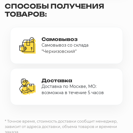
СПОСОБЫ ПОЛУЧЕНИЯ
10 000 ₽
ТОВАРОВ:
Минимальный заказ
+7(495) 988-86-47
sales@stroyholding.ru
Самовывоз
Самовывоз со склада
Max
"Черкизовский"
Телеграм
Доставка
Оплата
О компании
Все бренды
Доставка
Контакты
Доставка по Москве, МО:
возможна в течение 5 часов
Москва
* Точное время, стоимость доставки сообщит менеджер,
зависит от адреса доставки, объема товаров и времени
заказа.