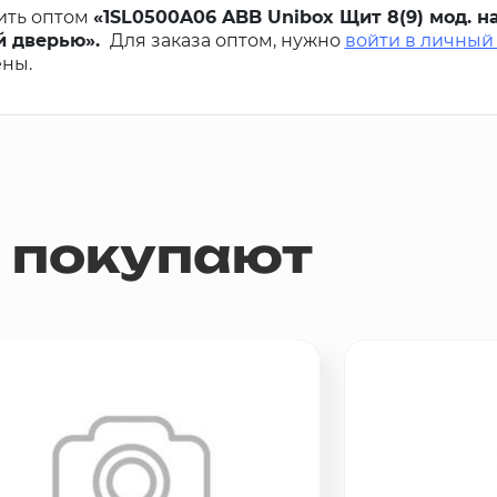
ить оптом
«1SL0500A06 ABB Unibox Щит 8(9) мод. на
й дверью».
Для заказа оптом, нужно
войти в личный
ены.
м покупают