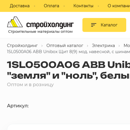
Доставка
Оплата
Контакты
О компан
Гипсокартон и листовые
материалы
Каталог
Строительные материалы оптом
Сухие смеси
Стройхолдинг
Оптовый каталог
Электрика
Мо
Изоляция
1SL0500A06 ABB Unibox Щит 8(9) мод. навесной, с шинам
1SL0500A06 ABB Unib
Профиль, комплектующие для
ГКЛ
"земля" и "ноль", бе
Блоки строительные,
Оптом и в розницу
пазогребневые, кирпич
Потолки подвесные
Артикул:
Фанера, ДВП, ДСП