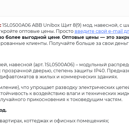
:
1SL0500A06 ABB Unibox Щит 8(9) мод. навесной, с 
откройте оптовые цены. Просто
введите свой e-mail д
по более выгодной цене
.
Оптовые цены — это закр
рованные клиенты. Получайте больше за свои деньг
ей, навесной (арт. 1SL0500A06) – модульный распре
с прозрачной дверью, степень защиты IP40. Предназ
дифавтоматов в жилых и коммерческих зданиях.
мление), что упрощает разводку электрических цепей
тойчивость к воздействию влаги и технических жидк
случайного прикосновения к токоведущим частям.
од.
вартирах, коттеджах и офисных помещениях;