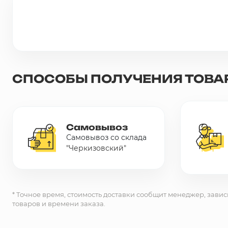
Грунтовки, ПВА, спец. растворы
Герметики, жидкие гвозди, пена
Саморезы, дюбеля, шурупы
СПОСОБЫ ПОЛУЧЕНИЯ ТОВА
Инструмент и оборудование
Стеклосетки, ленты
Самовывоз
строительные, серпянки
Самовывоз со склада
"Черкизовский"
Лакокрасочные материалы
Нерудные материалы
* Точное время, стоимость доставки сообщит менеджер, завис
товаров и времени заказа.
Обои