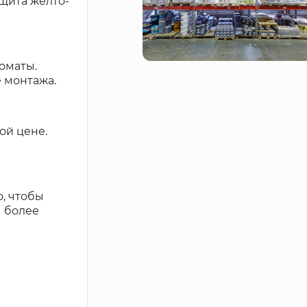
щита жёлто-
оматы.
 монтажа.
ой цене.
, чтобы
ы более