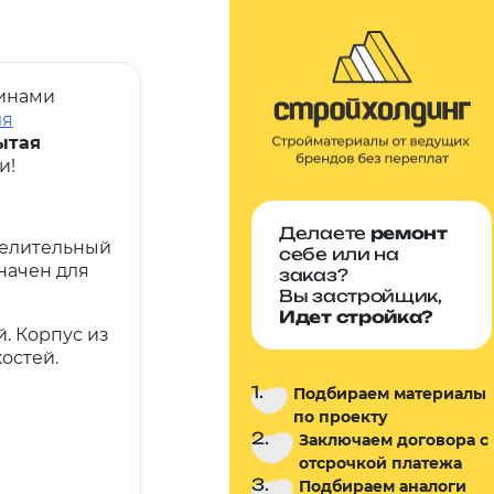
шинами
ля
ытая
и!
Делаете
ремонт
делительный
себе или на
начен для
заказ?
Вы застройщик,
Идет стройка?
. Корпус из
остей.
1.
Подбираем материалы
по проекту
2.
Заключаем договора с
отсрочкой платежа
3.
Подбираем аналоги