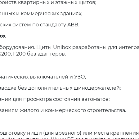
ройств квартирных и этажных щитов;
енных и коммерческих зданиях;
ких систем по стандарту ABB.
ox
борудования. Щиты Unibox разработаны для интегр
00, F200 без адаптеров.
оматических выключателей и УЗО;
азводке без дополнительных шинодержателей;
нии для просмотра состояния автоматов;
ованиям жилого и коммерческого строительства.
дготовку ниши (для врезного) или места крепления