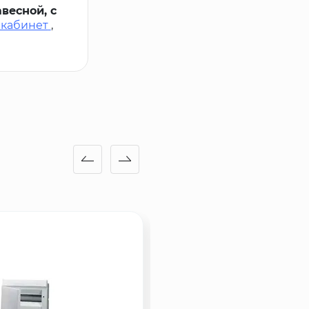
весной, с
 кабинет
,