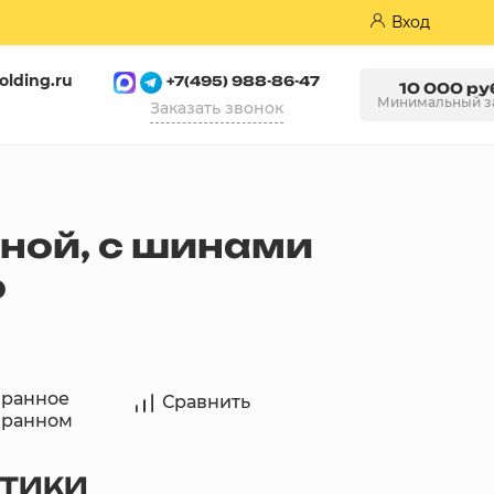
Вход
olding.ru
+7(495) 988-86-47
10 000 ру
Минимальный з
Заказать звонок
Пазогребневые плиты (ПГП)
сной, с шинами
ю
бранное
Сравнить
бранном
СТИКИ