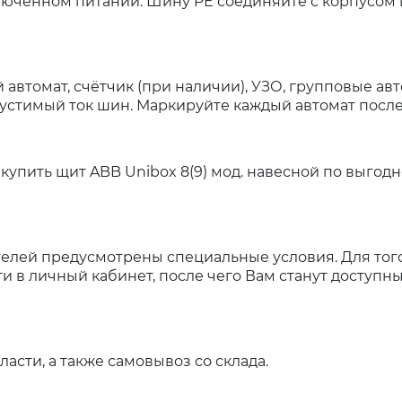
лючённом питании. Шину PE соединяйте с корпусом 
автомат, счётчик (при наличии), УЗО, групповые авт
устимый ток шин. Маркируйте каждый автомат после
упить щит ABB Unibox 8(9) мод. навесной по выгодн
елей предусмотрены специальные условия. Для того
и в личный кабинет, после чего Вам станут доступн
асти, а также самовывоз со склада.