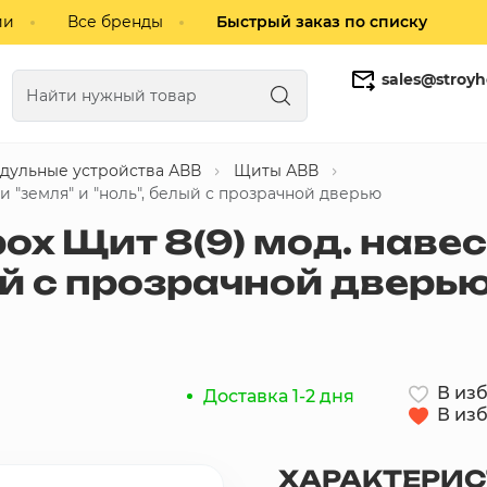
ии
Все бренды
Быстрый заказ по списку
sales@stroyh
дульные устройства АВВ
Щиты АВВ
Газобетонные блоки
Кирпич
и "земля" и "ноль", белый с прозрачной дверью
ox Щит 8(9) мод. наве
лый с прозрачной дверь
В из
Доставка 1-2 дня
В из
ХАРАКТЕРИ