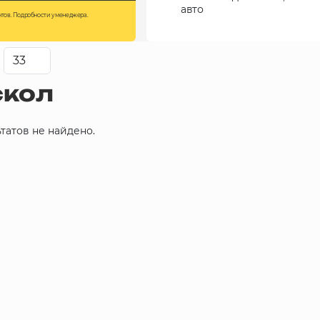
авто
нтов. Подробности у менеджера.
скол
татов не найдено.