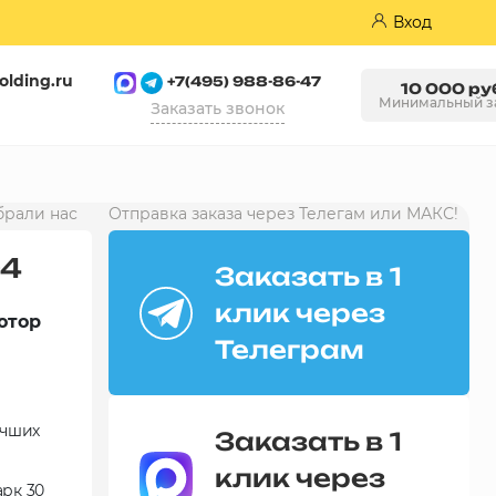
Вход
olding.ru
+7(495) 988-86-47
10 000 ру
Минимальный з
Заказать звонок
Пазогребневые плиты (ПГП)
брали нас
Отправка заказа через Телегам или МАКС!
94
Заказать в 1
клик через
ютор
Телеграм
учших
Заказать в 1
клик через
арк 30