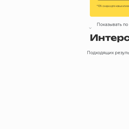
* 10% скидка для новых клие
Грунтовки, ПВА, спец. растворы
Герметики, жидкие гвозди, пена
Показывать по
Интер
Саморезы, дюбеля, шурупы
Со скидкой
Подходящих резуль
Инструмент и оборудование
Дешевые
Дорогие
Стеклосетки, ленты
строительные, серпянки
Новинки
Лакокрасочные материалы
Нерудные материалы
Обои