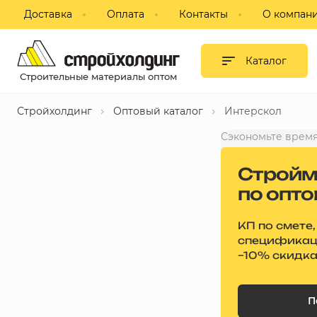
Доставка
Оплата
Контакты
О компан
Гипсокартон и листовые
материалы
Каталог
Строительные материалы оптом
Сухие смеси
Стройхолдинг
Оптовый каталог
Интерскол
Изоляция
Сэкономьте время
Профиль, комплектующие для
Стройм
ГКЛ
по опт
Блоки строительные,
пазогребневые, кирпич
КП по смете,
специфика
–10% скидк
Потолки подвесные
Фанера, ДВП, ДСП
П