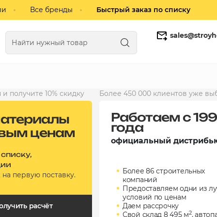
ии
Все бренды
Быстрый заказ по списку
sales@stroyh
Газобетонные блоки
Кирпич
 и получите 10% скидку
Более 450 000 клиентов уже вы
Работаем с 19
атериалы
года
овым ценам
официальный дистрибь
 списку,
ции
Более 86 строительных
а
на первую поставку.
компаний
Предоставляем одни из л
условий по ценам
олучить расчёт
Даем рассрочку
2
Свой склад 8 495 м
, автоп