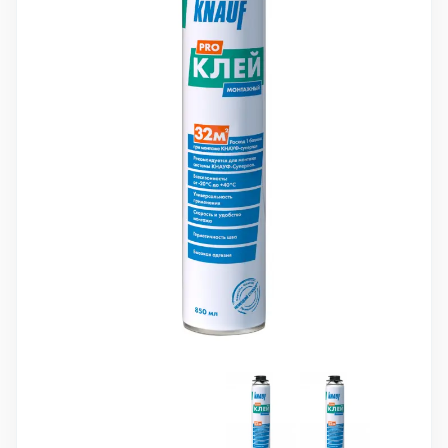
10 000 ₽
Минимальный заказ
+7(495) 988-86-47
sales@stroyholding.ru
Max
Телеграм
Доставка
Оплата
О компании
Все бренды
Контакты
Москва