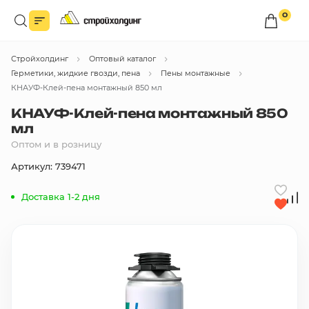
0
Войдите в личный кабинет
Стройхолдинг
Оптовый каталог
Вы сможете оформлять заказы
по оптовым ценам.
Герметики, жидкие гвозди, пена
Пены монтажные
КНАУФ-Клей-пена монтажный 850 мл
Войти
КНАУФ-Клей-пена монтажный 850
мл
Оптом и в розницу
Каталог товаров
Артикул: 739471
Быстрый заказ по списку
Доставка 1-2 дня
Все
бренды
Избранное
Сравнение
В корзину