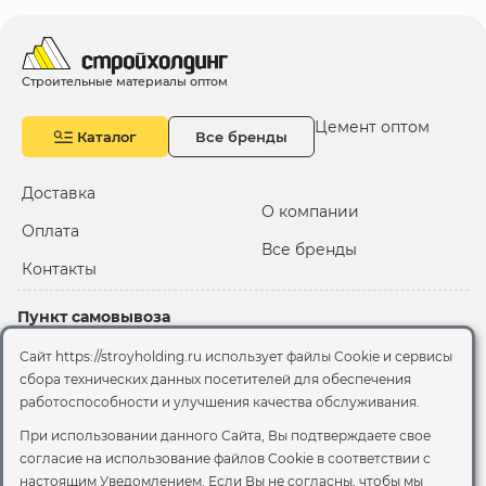
Строительные материалы оптом
Цемент оптом
Каталог
Все бренды
Доставка
О компании
Оплата
Все бренды
Контакты
Пункт самовывоза
Склад "Черкизовский"
Сайт https://stroyholding.ru использует файлы Cookie и сервисы
2-й Иртышский проезд,
сбора технических данных посетителей для обеспечения
территория 2А стр.3
работоспособности и улучшения качества обслуживания.
Офис
При использовании данного Сайта, Вы подтверждаете свое
согласие на использование файлов Cookie
в соответствии с
Москва, ул. Вятская, 49с1
настоящим Уведомлением. Если Вы не согласны, чтобы мы