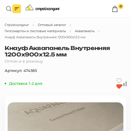
0
Войдите в личный кабинет
Стройхолдинг
Оптовый каталог
Вы сможете оформлять заказы
по оптовым ценам.
Гипсокартон и листовые материалы
Аквапанель
Кнауф Аквапанель Внутренняя 1200х900х12.5 мм
Войти
Кнауф Аквапанель Внутренняя
1200х900х12.5 мм
Оптом и в розницу
Каталог товаров
Артикул: 474365
Быстрый заказ по списку
Доставка 1-2 дня
Все
бренды
Избранное
Сравнение
В корзину