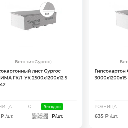
Ветонит(Gyproc)
Вет
сокартонный лист Gyproc
Гипсокартон 
ИМА ГКЛ-УК 2500х1200х12,5 -
3000х1200х15 
342
НИЦА
ОПТ
РОЗНИЦА
Выгодно
 ₽
₽
635 ₽
/шт.
/шт.
/шт.