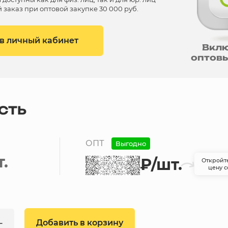
заказ при оптовой закупке 30 000 руб.
 в личный кабинет
Вкл
оптов
СТЬ
ОПТ
Выгодно
т.
₽
/шт.
Откройт
цену с
Добавить в корзину