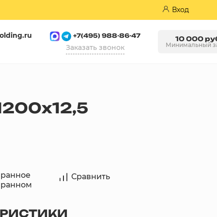
Вход
olding.ru
+7(495) 988-86-47
10 000 ру
Минимальный з
Заказать звонок
Пазогребневые плиты (ПГП)
200х12,5
бранное
Сравнить
бранном
ЕРИСТИКИ