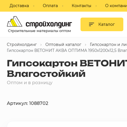
Доставка
Оплата
Контакты
О компан
Гипсокартон и листовые
материалы
Каталог
Строительные материалы оптом
Сухие смеси
Стройхолдинг
Оптовый каталог
Гипсокартон и л
Изоляция
Гипсокартон ВЕТОНИТ АКВА ОПТИМА 1950х1200х12,5 Вла
Гипсокартон ВЕТОНИ
Профиль, комплектующие для
ГКЛ
Влагостойкий
Блоки строительные,
Оптом и в розницу
пазогребневые, кирпич
Потолки подвесные
Артикул: 1088702
Фанера, ДВП, ДСП