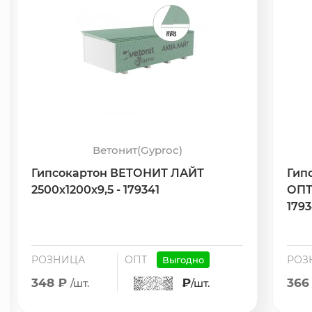
Ветонит(Gyproc)
Гипсокартон ВЕТОНИТ ЛАЙТ
Гип
2500х1200х9,5 - 179341
ОПТ
179
РОЗНИЦА
ОПТ
РОЗ
Выгодно
348 ₽
₽
366
/шт.
/шт.