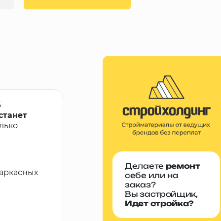
5
станет
лько
Делаете
ремонт
каркасных
себе или на
заказ?
Вы застройщик,
Идет стройка?