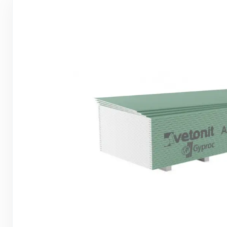
Грунтовки, ПВА, спец. растворы
Герметики, жидкие гвозди, пена
Саморезы, дюбеля, шурупы
Инструмент и оборудование
Стеклосетки, ленты
строительные, серпянки
Лакокрасочные материалы
Нерудные материалы
Обои