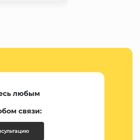
есь любым
обом связи:
нсультацию