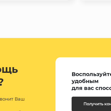
ощь
Воспользуйт
?
удобным
для вас спос
звонит Ваш
Получить ко