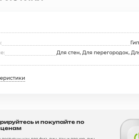
а
Ги
ие
Для стен, Для перегородок, Дл
теристики
рируйтесь и покупайте по
 ценам
доступны как для физ. лиц, так и для юр. лиц