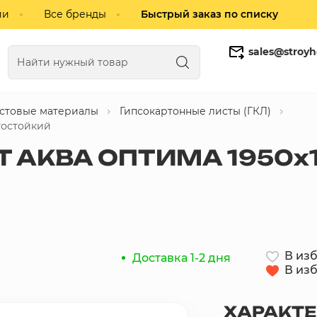
ии
Все бренды
Быстрый заказ по списку
sales@stroyh
истовые материалы
Гипсокартонные листы (ГКЛ)
Газобетонные блоки
Кирпич
гостойкий
Т АКВА ОПТИМА 1950х1
В из
Доставка 1-2 дня
В из
ХАРАКТ