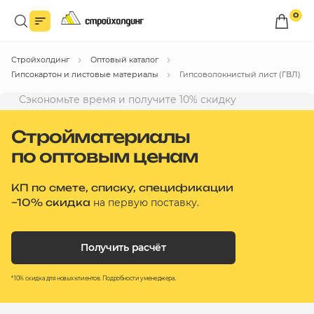
0
Войдите в личный кабинет
Стройхолдинг
Оптовый каталог
Вы сможете оформлять заказы
по оптовым ценам.
Гипсокартон и листовые материалы
Гипсоволокнистый лист (ГВЛ)
Сэкономьте время и получите 10% скидку
Войти
Стройматериалы
по оптовым ценам
Каталог товаров
Быстрый заказ по списку
КП по смете, списку, спецификации
–10% скидка
на первую поставку.
Все
бренды
Получить расчёт
Избранное
Сравнение
* 10% скидка для новых клиентов. Подробности у менеджера.
В корзину