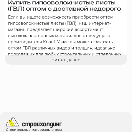
Купить гипсоволокнистые листы
(ГВЛ) оптом с доставкой недорого
Если вы ищете возможность приобрести оптом
гипсоволокнистые листы (ГВЛ), наш интернет-
магазин предлагает широкий ассортимент
высококачественных материалов от ведущего
производителя Knauf. У нас вы можете заказать
оптом ГВЛ различных видов и толщин, идеально
подходящих для любых строительных и отделочных
Читать далее
работ.
Виды гипсоволокнистых листов и их
применение:
Стандартные гипсоволокнистые листы (ГВЛ):
Используются в помещениях с умеренной
влажностью для создания перегородок,
облицовки стен и монтажа потолков. Эти листы
отличаются высокой прочностью и
долговечностью.
Влагостойкие гипсоволокнистые листы (ГВЛВ):
Идеально подходят для использования в ванных
Строительные материалы оптом