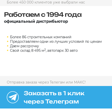
Более 450 000 клиентов уже выбрали нас
10 000 ₽
Минимальный заказ
Работаем с 1994 года
официальный дистрибьютор
+7(495) 988-86-47
sales@stroyholding.ru
Более 86 строительных компаний
Max
Предоставляем одни из лучших условий по ценам
Телеграм
Даем рассрочку
2
Свой склад 8 495 м
, автопарк 30 авто
Доставка
Оплата
О компании
Все бренды
Контакты
Отправка заказа через Телегам или МАКС!
Москва
Заказать в 1 клик
через Телеграм