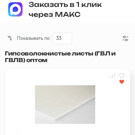
Заказать в 1 клик
через МАКС
Показывать по
Гипсоволокнистые листы (ГВЛ и
Со скидкой
ГВЛВ) оптом
Дешевые
Дорогие
Новинки