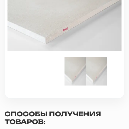
10 000 ₽
Минимальный заказ
+7(495) 988-86-47
sales@stroyholding.ru
Max
Телеграм
Доставка
Оплата
О компании
Все бренды
Контакты
Москва
СПОСОБЫ ПОЛУЧЕНИЯ
ТОВАРОВ: