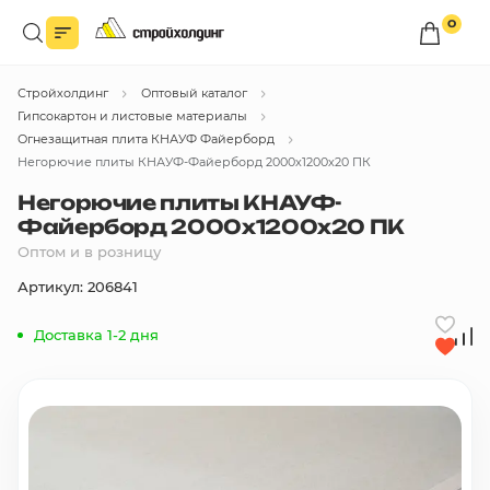
0
Войдите в личный кабинет
Стройхолдинг
Оптовый каталог
Вы сможете оформлять заказы
по оптовым ценам.
Гипсокартон и листовые материалы
Огнезащитная плита КНАУФ Файерборд
Войти
Негорючие плиты КНАУФ-Файерборд 2000х1200х20 ПК
Негорючие плиты КНАУФ-
Файерборд 2000х1200х20 ПК
Каталог товаров
Оптом и в розницу
Артикул: 206841
Быстрый заказ по списку
Доставка 1-2 дня
Все
бренды
Избранное
Сравнение
В корзину