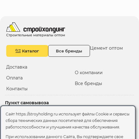
Строительные материалы оптом
Цемент оптом
Каталог
Все бренды
Доставка
О компании
Оплата
Все бренды
Контакты
Пункт самовывоза
Склад "Черкизовский"
Сайт https://stroyholding.ru использует файлы Cookie и сервисы
2-й Иртышский проезд,
сбора технических данных посетителей для обеспечения
территория 2А стр.3
работоспособности и улучшения качества обслуживания.
Офис
При использовании данного Сайта, Вы подтверждаете свое