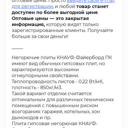
оптовые цены. Просто
введите свой e-mail
для регистрации
, и любой
товар станет
доступен по более выгодной цене
.
Оптовые цены — это закрытая
информация,
которую видят только
зарегистрированные клиенты. Получайте
больше за свои деньги!
_____
Негорючие плиты КНАУФ-Файерборд ПК
имеют вид обычных гипсовых плит, но
характеризуются высокими
огнеупорными свойствами.
Теплопроводность листов - 0,22 Вт/мК,
плотность - 850кг/м3.
Такой вариант отделки считается
оптимальным для различных технических
помещений с повышенным риском
возгорания: гаражей, котельных, зон
дымоходов и пр.
Плита гипсовая негорючая КНАУФ-