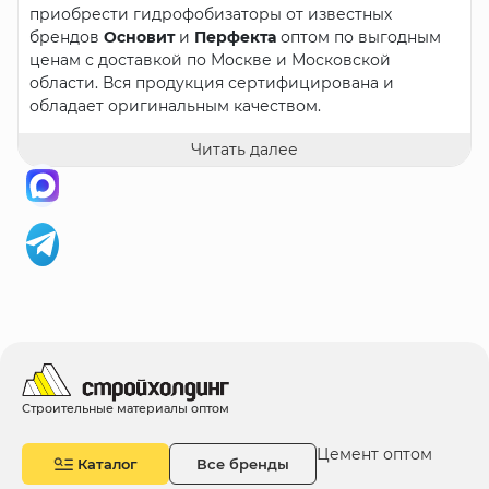
приобрести гидрофобизаторы от известных
брендов
Основит
и
Перфекта
оптом по выгодным
ценам с доставкой по Москве и Московской
области. Вся продукция сертифицирована и
обладает оригинальным качеством.
Гидрофобизаторы
Читать далее
Гидрофобизаторы — это специальные составы,
которые защищают строительные материалы от
пагубного воздействия воды. Они проникают в
материал и создают на его поверхности невидимую
пленку, препятствующую проникновению влаги, но
не мешающую циркуляции воздуха. Это особенно
важно для продления срока службы материалов и
предотвращения повреждений, таких как трещины,
высолы, плесень и коррозия.
Преимущества использования
Строительные материалы оптом
гидрофобизаторов
Защита от влаги
: Гидрофобизаторы надежно
Цемент оптом
Каталог
Все бренды
защищают материалы от воды, что