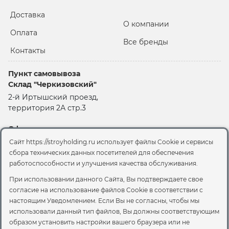
предотвращает разрушение их структуры.
Повышение морозостойкости
: Обработанные
Доставка
О компании
материалы становятся более устойчивыми к
Оплата
низким температурам.
Все бренды
Предотвращение высолов
: Гидрофобизация
Контакты
помогает избежать появления белесых пятен на
поверхности материалов.
Пункт самовывоза
Улучшение теплоизоляции
: Материалы
Склад "Черкизовский"
сохраняют тепло лучше, что повышает
2-й Иртышский проезд,
энергоэффективность зданий.
территория 2А стр.3
Антисептические свойства
: Защита от плесени,
грибков и бактерий продлевает срок службы
Офис
материалов.
Москва, ул. Вятская, 49с1
Простота ухода
: Поверхности, обработанные
Сайт https://stroyholding.ru использует файлы Cookie и сервисы
гидрофобизаторами, легче чистить и
сбора технических данных посетителей для обеспечения
поддерживать в хорошем состоянии.
работоспособности и улучшения качества обслуживания.
© 2026 Стройхолдинг | г. Москва
Договор оферта
-
Политика конфиденциальности
При использовании данного Сайта, Вы подтверждаете свое
Согласие на обработку персональных данных
согласие на использование файлов Cookie
в соответствии с
Основит Сейфскин SSl15
Согласие на обработку файлов сookie
настоящим Уведомлением. Если Вы не согласны, чтобы мы
использовали данный тип файлов, Вы должны соответствующим
Вы можете отозвать своё согласие, написав на
Основит Сейфскин SSl15
представлен в двух
образом установить настройки вашего браузера или не
sales@stroyholding.ru
объемах: 0,75 л и 5 л. Это эффективный