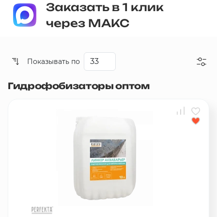
Заказать в 1 клик
через МАКС
Показывать по
Гидрофобизаторы оптом
Со скидкой
Дешевые
Дорогие
Новинки