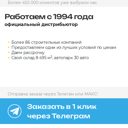
Более 450 000 клиентов уже выбрали нас
10 000 ₽
Минимальный заказ
Работаем с 1994 года
официальный дистрибьютор
+7(495) 988-86-47
sales@stroyholding.ru
Более 86 строительных компаний
Max
Предоставляем одни из лучших условий по ценам
Телеграм
Даем рассрочку
2
Свой склад 8 495 м
, автопарк 30 авто
Доставка
Оплата
О компании
Все бренды
Контакты
Отправка заказа через Телегам или МАКС!
Москва
Заказать в 1 клик
через Телеграм