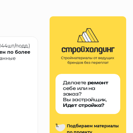
144шт/подд.)
ен по более
ванные
Делаете
ремонт
себе или на
заказ?
Вы застройщик,
Идет стройка?
1.
Подбираем материалы
по проекту