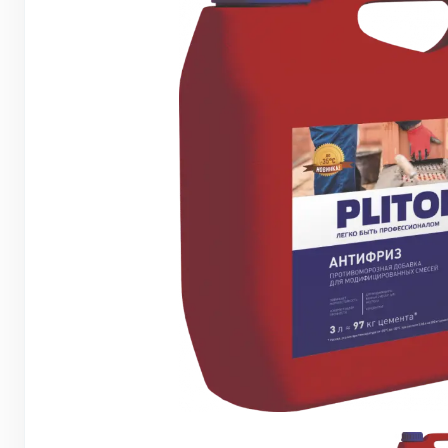
Грунтовки, ПВА, спец. растворы
Герметики, жидкие гвозди, пена
Саморезы, дюбеля, шурупы
Инструмент и оборудование
Стеклосетки, ленты
строительные, серпянки
Лакокрасочные материалы
Нерудные материалы
Обои