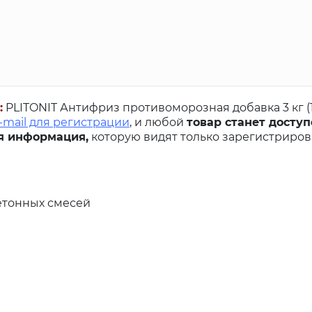
:
PLITONIT Антифриз противоморозная добавка 3 кг (
-mail для регистрации
, и любой
товар станет доступ
я информация,
которую видят только зарегистриро
етонных смесей