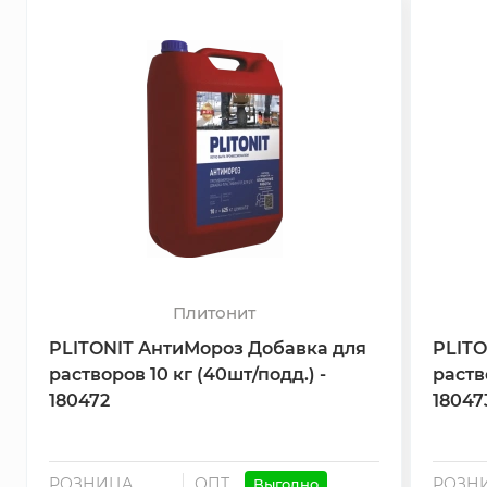
Плитонит
PLITONIT АнтиМороз Добавка для
PLITO
растворов 10 кг (40шт/подд.) -
раств
180472
18047
РОЗНИЦА
ОПТ
РОЗН
Выгодно