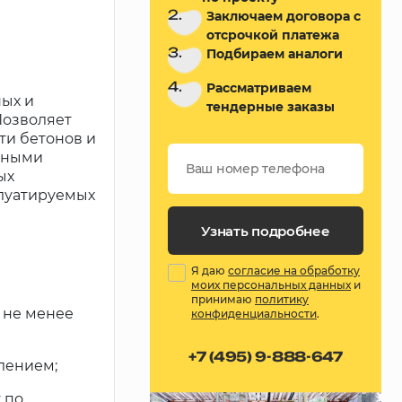
2.
Заключаем договора с
отсрочкой платежа
3.
Подбираем аналоги
4.
Рассматриваем
ных и
тендерные заказы
Позволяет
ти бетонов и
ьными
ых
плуатируемых
Узнать подробнее
Я даю
согласие на обработку
моих персональных данных
и
принимаю
политику
 не менее
конфиденциальности
.
+7 (495) 9-888-647
лением;
 по