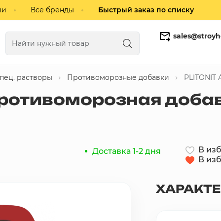
ии
Все бренды
Быстрый заказ по списку
sales@stroyh
спец. растворы
Противоморозные добавки
PLITONIT 
Газобетонные блоки
Кирпич
ротивоморозная добавк
В из
Доставка 1-2 дня
В из
ХАРАКТ