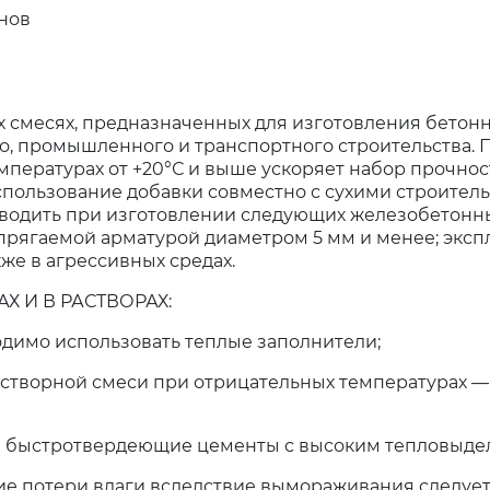
нов
 смесях, предназначенных для изготовления бетон
о, промышленного и транспортного строительства. 
емпературах от +20°С и выше ускоряет набор прочнос
пользование добавки совместно с сухими строител
вводить при изготовлении следующих железобетонн
апрягаемой арматурой диаметром 5 мм и менее; экс
же в агрессивных средах.
 И В РАСТВОРАХ:
одимо использовать теплые заполнители;
астворной смеси при отрицательных температурах —
и быстротвердеющие цементы с высоким тепловыде
ние потери влаги вследствие вымораживания следует