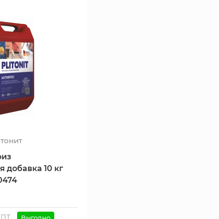
тонит
риз
 добавка 10 кг
80474
ОПТ
Выгодно