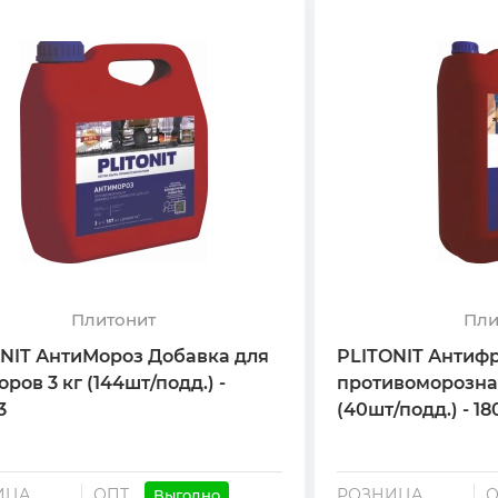
Плитонит
Пли
NIT АнтиМороз Добавка для
PLITONIT Антиф
оров 3 кг (144шт/подд.) -
противоморозная
3
(40шт/подд.) - 1
ИЦА
ОПТ
РОЗНИЦА
Выгодно