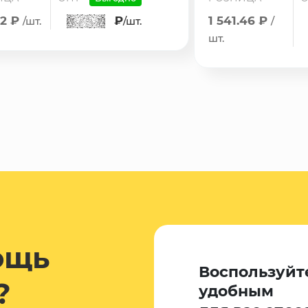
92 ₽
₽
1 541.46 ₽
/шт.
/шт.
/
шт.
ощь
Воспользуйт
?
удобным