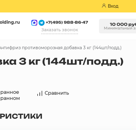
Вход
olding.ru
+7(495) 988-86-47
10 000 ру
Минимальный з
Заказать звонок
Антифриз противоморозная добавка 3 кг (144шт/подд.)
Пазогребневые плиты (ПГП)
а 3 кг (144шт/подд.)
бранное
Сравнить
бранном
ЕРИСТИКИ