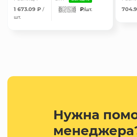
1 673.09 ₽
₽
704.
/
/шт.
шт.
Нужна пом
менеджера