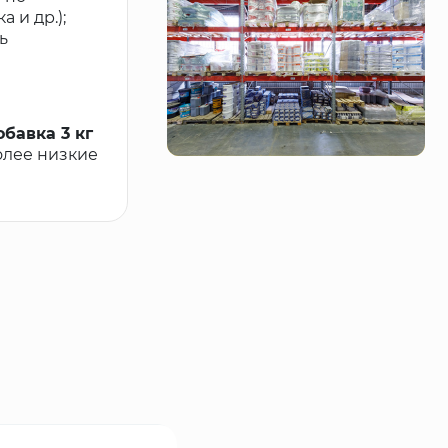
 и др.);
ь
бавка 3 кг
более низкие