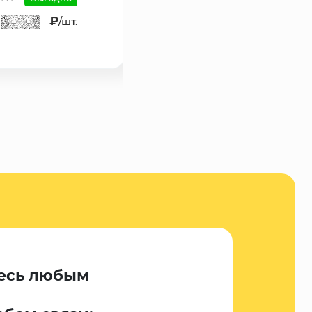
₽
/шт.
есь любым