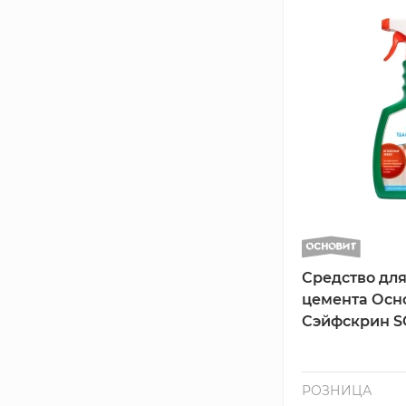
Средство для
цемента Осн
Сэйфскрин SGl
РОЗНИЦА