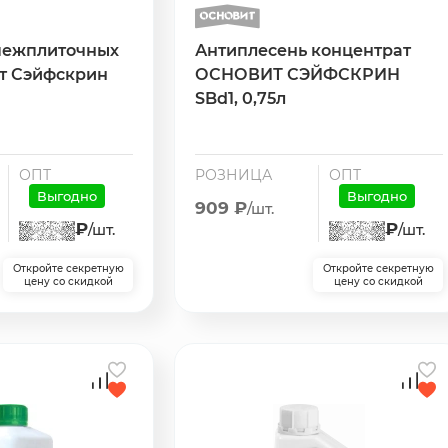
межплиточных
Антиплесень концентрат
т Сэйфскрин
ОСНОВИТ СЭЙФСКРИН
SBd1, 0,75л
ОПТ
РОЗНИЦА
ОПТ
Выгодно
Выгодно
909 ₽
/шт.
₽
₽
/шт.
/шт.
Откройте секретную
Откройте секретную
цену со скидкой
цену со скидкой