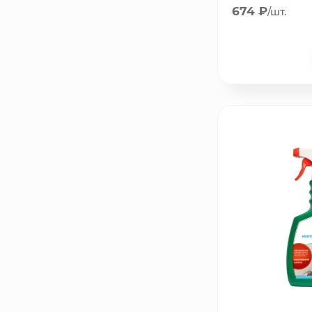
674 ₽
/шт.