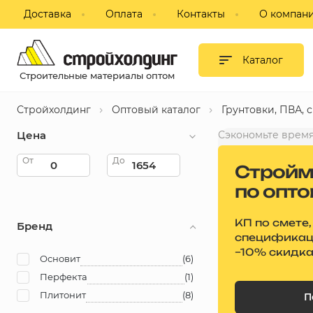
Доставка
Оплата
Контакты
О компан
Гипсокартон и листовые
материалы
Каталог
Строительные материалы оптом
Сухие смеси
Стройхолдинг
Оптовый каталог
Грунтовки, ПВА, 
Изоляция
Цена
Сэкономьте время
Профиль, комплектующие для
От
До
Стройм
ГКЛ
по опт
Блоки строительные,
пазогребневые, кирпич
КП по смете,
Бренд
специфика
–10% скидк
Потолки подвесные
Основит
(6)
Перфекта
(1)
Фанера, ДВП, ДСП
Плитонит
(8)
П