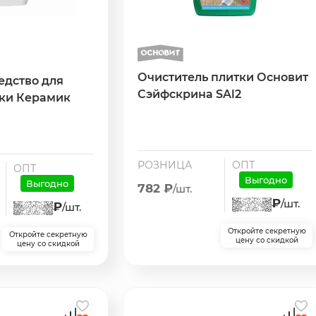
Очиститель плитки Основит
едство для
Сэйфскрина SAl2
тки Керамик
РОЗНИЦА
ОПТ
ОПТ
Выгодно
Выгодно
782 ₽
/шт.
₽
/шт.
₽
/шт.
Откройте секретную
Откройте секретную
цену со скидкой
цену со скидкой