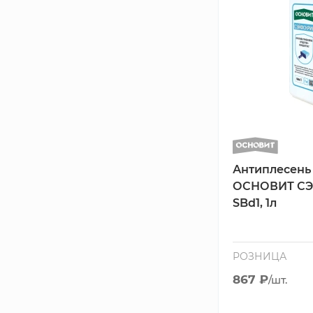
Антиплесень
ОСНОВИТ С
SBd1, 1л
РОЗНИЦА
867 ₽
/шт.