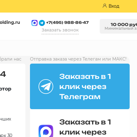
Вход
olding.ru
+7(495) 988-86-47
10 000 ру
Минимальный з
Заказать звонок
Пазогребневые плиты (ПГП)
брали нас
Отправка заказа через Телегам или МАКС!
94
Заказать в 1
клик через
ютор
Телеграм
учших
Заказать в 1
клик через
арк 30