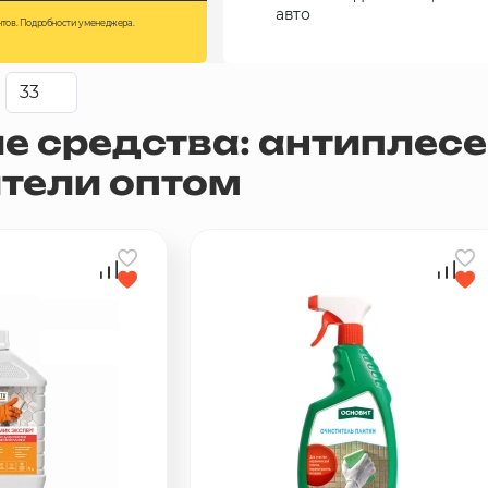
авто
нтов. Подробности у менеджера.
 средства: антиплесен
тели оптом