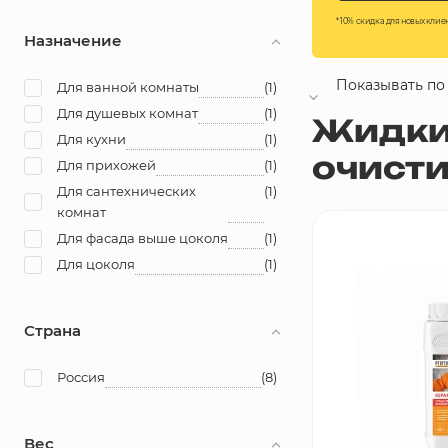
* 10% скидка для новых клие
Грунтовки, ПВА, спец. растворы
Назначение
Герметики, жидкие гвозди, пена
Показывать по
Для ванной комнаты
(1)
Для душевых комнат
(1)
Жидкие
Саморезы, дюбеля, шурупы
Для кухни
(1)
Со скидкой
очисти
Для прихожей
(1)
Для сантехнических
(1)
Инструмент и оборудование
Дешевые
комнат
Для фасада выше цоколя
(1)
Дорогие
Стеклосетки, ленты
строительные, серпянки
Для цоколя
(1)
Новинки
Лакокрасочные материалы
Страна
Нерудные материалы
Россия
(8)
Обои
Вес