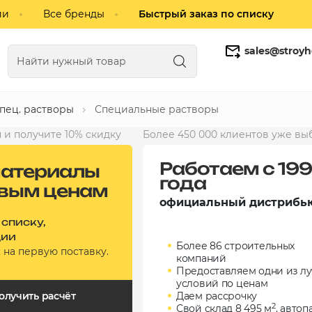
ии
Все бренды
Быстрый заказ по списку
sales@stroyh
спец. растворы
Специальные растворы
Газобетонные блоки
Кирпич
 и получите 10% скидку
Более 450 000 клиентов уже вы
Работаем с 19
атериалы
года
овым ценам
официальный дистрибь
 списку,
ции
Более 86 строительных
а
на первую поставку.
компаний
Предоставляем одни из л
условий по ценам
олучить расчёт
Даем рассрочку
2
Свой склад 8 495 м
, автоп