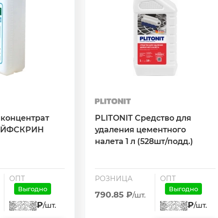
 концентрат
PLITONIT Средство для
ЭЙФСКРИН
удаления цементного
налета 1 л (528шт/подд.)
ОПТ
РОЗНИЦА
ОПТ
Выгодно
Выгодно
790.85 ₽
/шт.
₽
₽
/шт.
/шт.