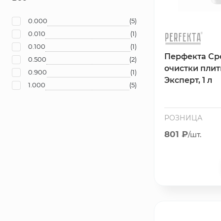
Сетка металлическая
0.000
(5)
0.010
(1)
Электрика
0.100
(1)
Перфекта Ср
0.500
(2)
очистки пли
0.900
(1)
Удалено из прайс-листа
Эксперт, 1 л
1.000
(5)
РОЗНИЦА
801 ₽
/шт.