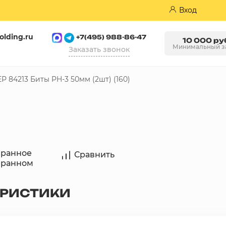
Вход
olding.ru
+7(495) 988-86-47
10 000 ру
Минимальный з
Заказать звонок
Р 84213 Биты PH-3 50мм (2шт) (160)
Пазогребневые плиты (ПГП)
бранное
Сравнить
бранном
ЕРИСТИКИ