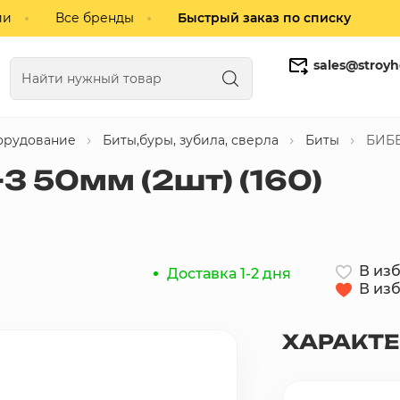
ии
Все бренды
Быстрый заказ по списку
sales@stroyh
орудование
Биты,буры, зубила, сверла
Биты
БИБЕ
Газобетонные блоки
Кирпич
3 50мм (2шт) (160)
В из
Доставка 1-2 дня
В из
ХАРАКТ