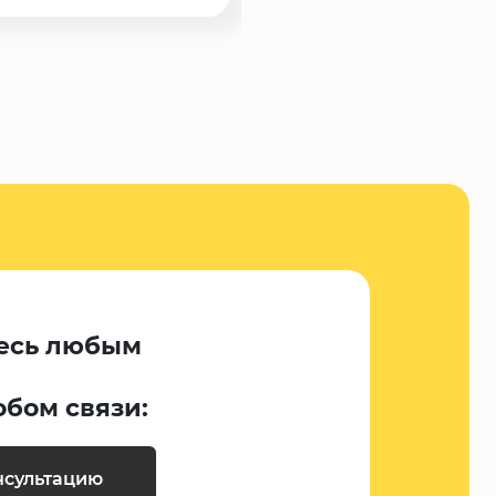
есь любым
обом связи:
нсультацию