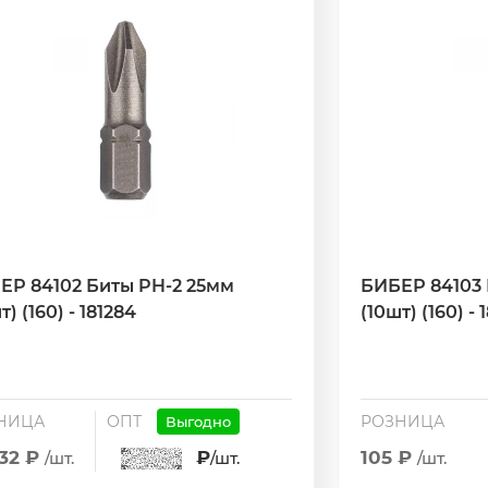
ЕР 84102 Биты PH-2 25мм
БИБЕР 84103 
т) (160) - 181284
(10шт) (160) - 
НИЦА
ОПТ
РОЗНИЦА
Выгодно
.32 ₽
₽
105 ₽
/шт.
/шт.
/шт.