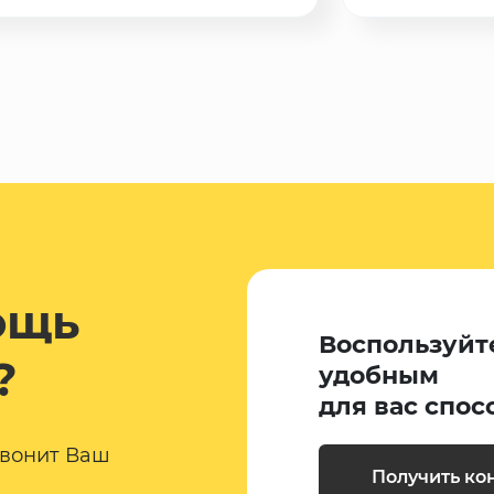
ощь
Воспользуйт
?
удобным
для вас спос
звонит Ваш
Получить ко