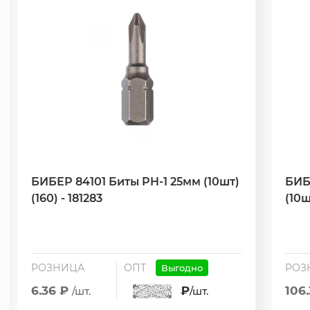
БИБЕР 84101 Биты PH-1 25мм (10шт)
БИБ
(160) - 181283
(10ш
РОЗНИЦА
ОПТ
РОЗ
Выгодно
6.36 ₽
₽
106
/шт.
/шт.