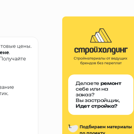
птовые цены.
цене
.
 Получайте
Делаете
ремонт
вание
себе или на
тик.
заказ?
Вы застройщик,
Идет стройка?
1.
Подбираем материалы
по проекту