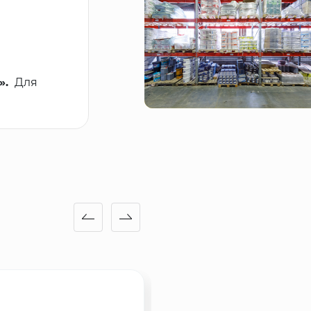
».
Для