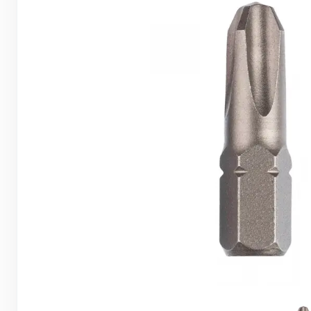
Грунтовки, ПВА, спец. растворы
Герметики, жидкие гвозди, пена
Саморезы, дюбеля, шурупы
Инструмент и оборудование
Стеклосетки, ленты
строительные, серпянки
Лакокрасочные материалы
Нерудные материалы
Обои