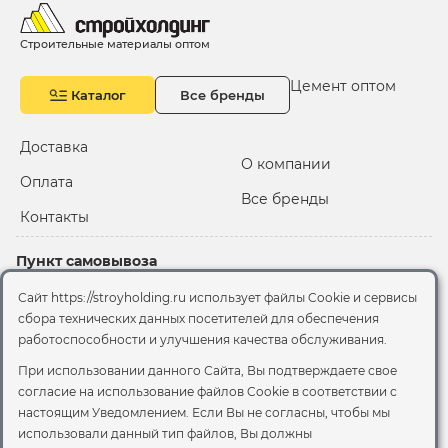
Строительные материалы оптом
Цемент оптом
Каталог
Все бренды
Доставка
О компании
Оплата
Все бренды
Контакты
Пункт самовывоза
Склад "Черкизовский"
Сайт https://stroyholding.ru использует файлы Cookie и сервисы
2-й Иртышский проезд,
сбора технических данных посетителей для обеспечения
территория 2А стр.3
работоспособности и улучшения качества обслуживания.
Офис
При использовании данного Сайта, Вы подтверждаете свое
согласие на использование файлов Cookie
в соответствии с
Москва, ул. Вятская, 49с1
настоящим Уведомлением. Если Вы не согласны, чтобы мы
использовали данный тип файлов, Вы должны
© 2026 Стройхолдинг | г. Москва