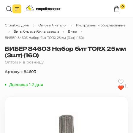
0
Войдите в личный кабинет
Стройхолдинг
Оптовый каталог
Инструмент и оборудование
Вы сможете оформлять заказы
по оптовым ценам.
Биты,буры, зубила, сверла
Биты
БИБЕР 84603 Набор бит TORX 25мм (3шт) (160)
Войти
БИБЕР 84603 Набор бит TORX 25мм
(3шт) (160)
Оптом и в розницу
Каталог товаров
Артикул: 84603
Быстрый заказ по списку
Доставка 1-2 дня
Все
бренды
Избранное
Сравнение
В корзину