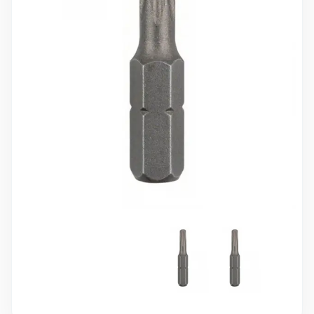
10 000 ₽
Минимальный заказ
+7(495) 988-86-47
sales@stroyholding.ru
Max
Телеграм
Доставка
Оплата
О компании
Все бренды
Контакты
Москва