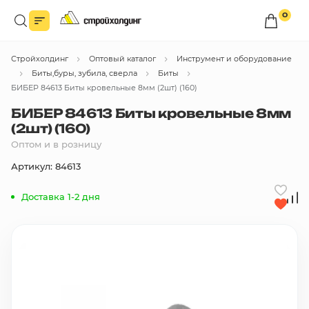
0
Войдите в личный кабинет
Стройхолдинг
Оптовый каталог
Инструмент и оборудование
Вы сможете оформлять заказы
по оптовым ценам.
Биты,буры, зубила, сверла
Биты
БИБЕР 84613 Биты кровельные 8мм (2шт) (160)
Войти
БИБЕР 84613 Биты кровельные 8мм
(2шт) (160)
Оптом и в розницу
Каталог товаров
Артикул: 84613
Быстрый заказ по списку
Доставка 1-2 дня
Все
бренды
Избранное
Сравнение
В корзину