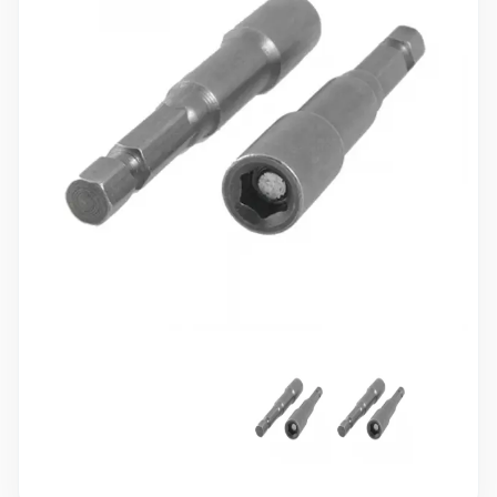
10 000 ₽
Минимальный заказ
+7(495) 988-86-47
sales@stroyholding.ru
Max
Телеграм
Доставка
Оплата
О компании
Все бренды
Контакты
Москва