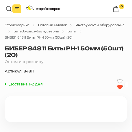
0
Войдите в личный кабинет
Стройхолдинг
Оптовый каталог
Инструмент и оборудование
Вы сможете оформлять заказы
по оптовым ценам.
Биты,буры, зубила, сверла
Биты
БИБЕР 84811 Биты PH-1 50мм (50шт) (20)
Войти
БИБЕР 84811 Биты PH-1 50мм (50шт)
(20)
Оптом и в розницу
Каталог товаров
Артикул: 84811
Быстрый заказ по списку
Доставка 1-2 дня
Все
бренды
Избранное
Сравнение
В корзину