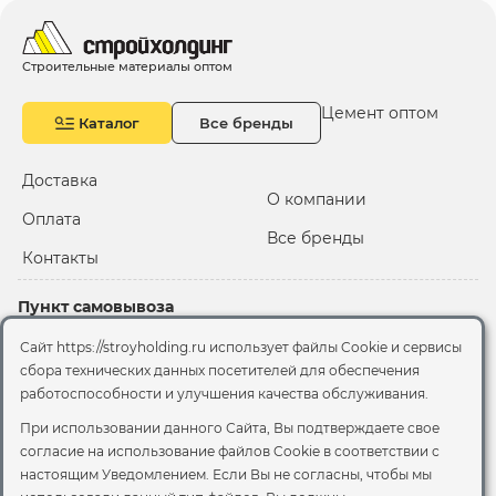
Строительные материалы оптом
Цемент оптом
Каталог
Все бренды
Доставка
О компании
Оплата
Все бренды
Контакты
Пункт самовывоза
Склад "Черкизовский"
Сайт https://stroyholding.ru использует файлы Cookie и сервисы
2-й Иртышский проезд,
сбора технических данных посетителей для обеспечения
территория 2А стр.3
работоспособности и улучшения качества обслуживания.
Офис
При использовании данного Сайта, Вы подтверждаете свое
согласие на использование файлов Cookie
в соответствии с
Москва, ул. Вятская, 49с1
настоящим Уведомлением. Если Вы не согласны, чтобы мы