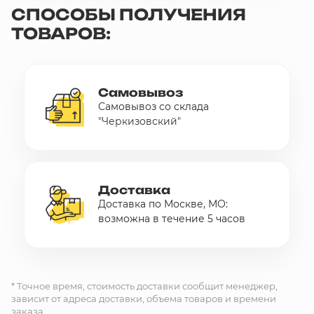
СПОСОБЫ ПОЛУЧЕНИЯ
10 000 ₽
ТОВАРОВ:
Минимальный заказ
+7(495) 988-86-47
sales@stroyholding.ru
Самовывоз
Самовывоз со склада
Max
"Черкизовский"
Телеграм
Доставка
Оплата
О компании
Все бренды
Доставка
Контакты
Доставка по Москве, МО:
возможна в течение 5 часов
Москва
* Точное время, стоимость доставки сообщит менеджер,
зависит от адреса доставки, объема товаров и времени
заказа.