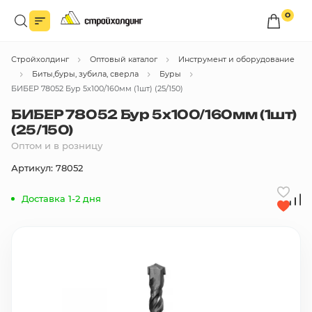
0
Войдите в личный кабинет
Стройхолдинг
Оптовый каталог
Инструмент и оборудование
Вы сможете оформлять заказы
по оптовым ценам.
Биты,буры, зубила, сверла
Буры
БИБЕР 78052 Бур 5х100/160мм (1шт) (25/150)
Войти
БИБЕР 78052 Бур 5х100/160мм (1шт)
(25/150)
Оптом и в розницу
Каталог товаров
Артикул: 78052
Быстрый заказ по списку
Доставка 1-2 дня
Все
бренды
Избранное
Сравнение
В корзину