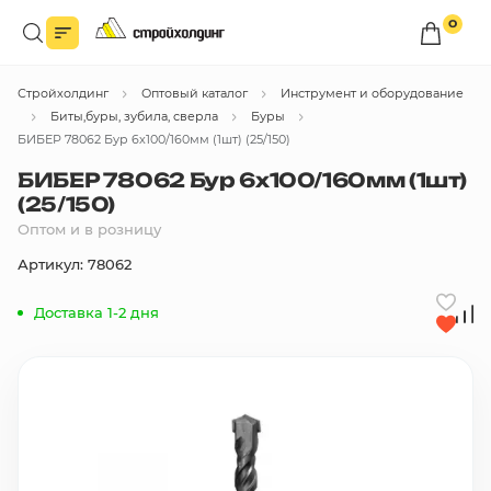
0
Войдите в личный кабинет
Стройхолдинг
Оптовый каталог
Инструмент и оборудование
Вы сможете оформлять заказы
по оптовым ценам.
Биты,буры, зубила, сверла
Буры
БИБЕР 78062 Бур 6х100/160мм (1шт) (25/150)
Войти
БИБЕР 78062 Бур 6х100/160мм (1шт)
(25/150)
Оптом и в розницу
Каталог товаров
Артикул: 78062
Быстрый заказ по списку
Доставка 1-2 дня
Все
бренды
Избранное
Сравнение
В корзину