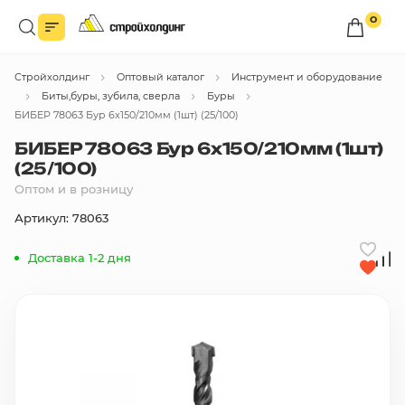
0
Войдите в личный кабинет
Стройхолдинг
Оптовый каталог
Инструмент и оборудование
Вы сможете оформлять заказы
по оптовым ценам.
Биты,буры, зубила, сверла
Буры
БИБЕР 78063 Бур 6х150/210мм (1шт) (25/100)
Войти
БИБЕР 78063 Бур 6х150/210мм (1шт)
(25/100)
Оптом и в розницу
Каталог товаров
Артикул: 78063
Быстрый заказ по списку
Доставка 1-2 дня
Все
бренды
Избранное
Сравнение
В корзину