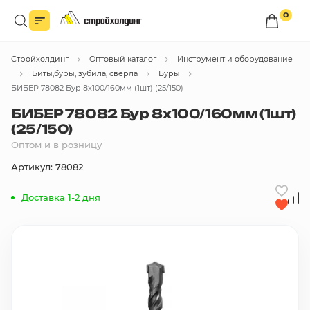
0
Войдите в личный кабинет
Стройхолдинг
Оптовый каталог
Инструмент и оборудование
Вы сможете оформлять заказы
по оптовым ценам.
Биты,буры, зубила, сверла
Буры
БИБЕР 78082 Бур 8х100/160мм (1шт) (25/150)
Войти
БИБЕР 78082 Бур 8х100/160мм (1шт)
(25/150)
Оптом и в розницу
Каталог товаров
Артикул: 78082
Быстрый заказ по списку
Доставка 1-2 дня
Все
бренды
Избранное
Сравнение
В корзину