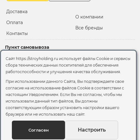
Доставка
О компании
Оплата
Все бренды
Контакты
Пункт самовывоза
Склад "Черкизовский"
Сайт https://stroyholding.ru использует файлы Cookie и сервисы
2-й Иртышский проезд,
сбора технических данных посетителей для обеспечения
территория 2А стр.3
работоспособности и улучшения качества обслуживания.
Офис
При использовании данного Сайта, Вы подтверждаете свое
согласие на использование файлов Cookie
в соответствии с
Москва, ул. Вятская, 49с1
настоящим Уведомлением. Если Вы не согласны, чтобы мы
использовали данный тип файлов, Вы должны
© 2026 Стройхолдинг | г. Москва
соответствующим образом установить настройки вашего
Договор оферта
-
Политика конфиденциальности
браузера или не использовать наш сайт.
Согласие на обработку персональных данных
Согласие на обработку файлов сookie
Настроить
Согласен
Вы можете отозвать своё согласие, написав на
sales@stroyholding.ru