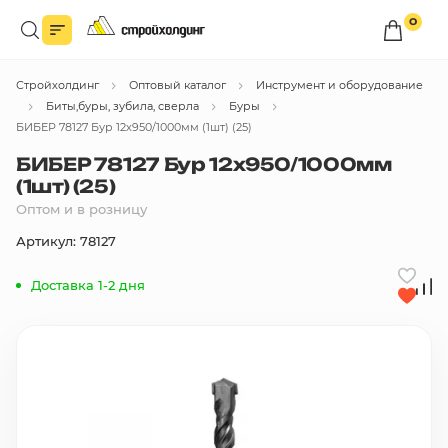
0
Войдите в личный кабинет
Стройхолдинг
Оптовый каталог
Инструмент и оборудование
Вы сможете оформлять заказы
по оптовым ценам.
Биты,буры, зубила, сверла
Буры
БИБЕР 78127 Бур 12х950/1000мм (1шт) (25)
Войти
БИБЕР 78127 Бур 12х950/1000мм
(1шт) (25)
Оптом и в розницу
Каталог товаров
Артикул: 78127
Быстрый заказ по списку
Доставка 1-2 дня
Все
бренды
Избранное
Сравнение
В корзину