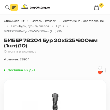
0
Войдите в личный кабинет
Стройхолдинг
Оптовый каталог
Инструмент и оборудование
Вы сможете оформлять заказы
по оптовым ценам.
Биты,буры, зубила, сверла
Буры
БИБЕР 78204 Бур 20х525/600мм (1шт) (10)
Войти
БИБЕР 78204 Бур 20х525/600мм
(1шт) (10)
Оптом и в розницу
Каталог товаров
Артикул: 78204
Быстрый заказ по списку
Доставка 1-2 дня
Все
бренды
Избранное
Сравнение
В корзину