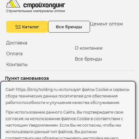
Строительные материалы оптом
Цемент оптом
Каталог
Все бренды
Доставка
О компании
Оплата
Все бренды
Контакты
Пункт самовывоза
Склад "Черкизовский"
Сайт https://stroyholding.ru использует файлы Cookie и сервисы
2-й Иртышский проезд,
сбора технических данных посетителей для обеспечения
территория 2А стр.3
работоспособности и улучшения качества обслуживания.
Офис
При использовании данного Сайта, Вы подтверждаете свое
согласие на использование файлов Cookie
в соответствии с
Москва, ул. Вятская, 49с1
настоящим Уведомлением. Если Вы не согласны, чтобы мы
использовали данный тип файлов, Вы должны
© 2026 Стройхолдинг | г. Москва
соответствующим образом установить настройки вашего