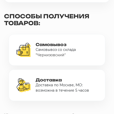
10 000 ₽
Минимальный заказ
СПОСОБЫ ПОЛУЧЕНИЯ
ТОВАРОВ:
+7(495) 988-86-47
sales@stroyholding.ru
Max
Самовывоз
Телеграм
Самовывоз со склада
"Черкизовский"
Доставка
Оплата
О компании
Все бренды
Контакты
Доставка
Доставка по Москве, МО:
возможна в течение 5 часов
Москва