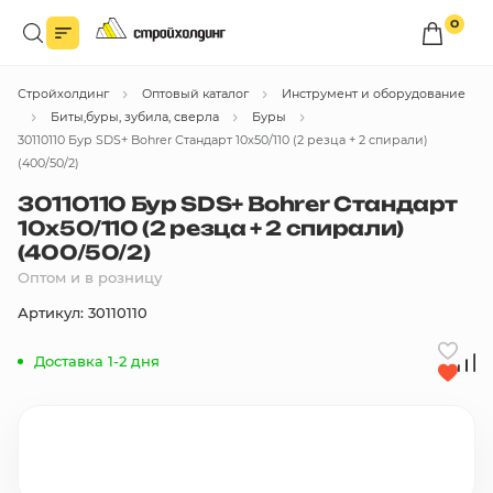
0
Войдите в личный кабинет
Стройхолдинг
Оптовый каталог
Инструмент и оборудование
Вы сможете оформлять заказы
по оптовым ценам.
Биты,буры, зубила, сверла
Буры
30110110 Бур SDS+ Bohrer Стандарт 10х50/110 (2 резца + 2 спирали)
Войти
(400/50/2)
30110110 Бур SDS+ Bohrer Стандарт
10х50/110 (2 резца + 2 спирали)
Каталог товаров
(400/50/2)
Оптом и в розницу
Быстрый заказ по списку
Артикул: 30110110
Все
бренды
Доставка 1-2 дня
Избранное
Сравнение
В корзину