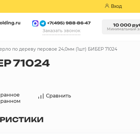
Вход
olding.ru
+7(495) 988-86-47
10 000 ру
Минимальный з
Заказать звонок
ерло по дереву перовое 24,0мм (1шт) БИБЕР 71024
Пазогребневые плиты (ПГП)
ЕР 71024
бранное
Сравнить
бранном
ЕРИСТИКИ