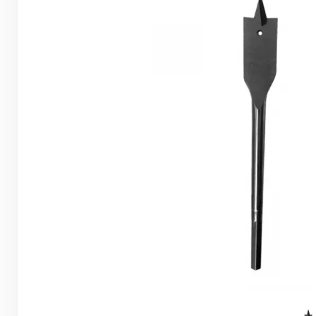
Грунтовки, ПВА, спец. растворы
Герметики, жидкие гвозди, пена
Саморезы, дюбеля, шурупы
Инструмент и оборудование
Стеклосетки, ленты
строительные, серпянки
Лакокрасочные материалы
Нерудные материалы
Обои