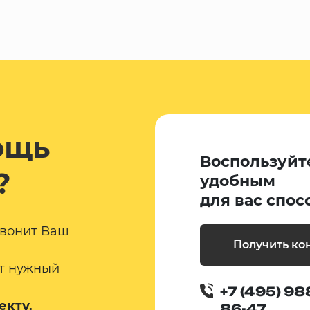
ощь
Воспользуйт
?
удобным
для вас спос
звонит Ваш
Получить ко
т нужный
+7 (495) 98
екту.
86-47