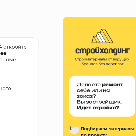
4 откройте
лее
ванные
Делаете
ремонт
шого
себе или на
заказ?
Вы застройщик,
Идет стройка?
1.
Подбираем материалы
по проекту