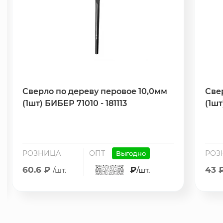
Сверло по дереву перовое 10,0мм
Све
(1шт) БИБЕР 71010 - 181113
(1шт
РОЗНИЦА
ОПТ
РОЗ
Выгодно
60.6 ₽
₽
43 
/шт.
/шт.