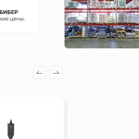
) БИБЕР
зкие цены.