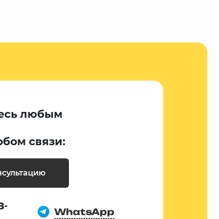
есь любым
обом связи:
нсультацию
8-
WhatsApp