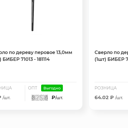
рло по дереву перовое 13,0мм
Сверло по де
) БИБЕР 71013 - 181114
(1шт) БИБЕР 71
НИЦА
ОПТ
РОЗНИЦА
Выгодно
₽
₽
64.02 ₽
/шт.
/шт.
/шт.