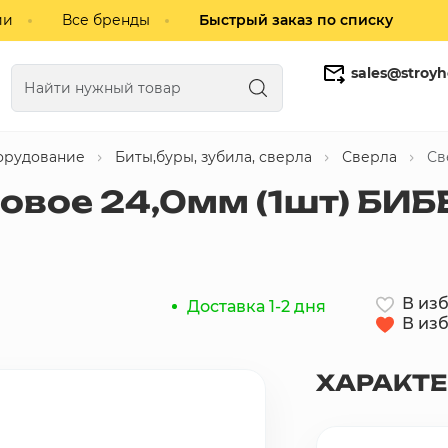
ии
Все бренды
Быстрый заказ по списку
sales@stroyh
орудование
Биты,буры, зубила, сверла
Сверла
Св
Газобетонные блоки
Кирпич
овое 24,0мм (1шт) БИБ
В из
Доставка 1-2 дня
В из
ХАРАКТ