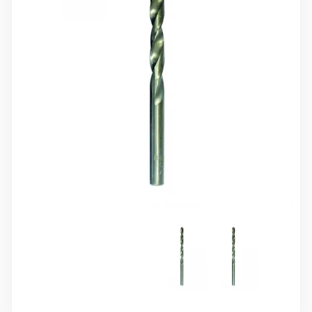
10 000 ₽
Минимальный заказ
+7(495) 988-86-47
sales@stroyholding.ru
Max
Телеграм
Доставка
Оплата
О компании
Все бренды
Контакты
Москва