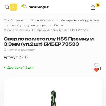
0
Войдите в личный кабинет
Стройхолдинг
Оптовый каталог
Инструмент и оборудование
Вы сможете оформлять заказы
по оптовым ценам.
Биты,буры, зубила, сверла
Сверла
Сверло по металлу HSS Премиум 3,3мм (уп.2шт) БИБЕР 73533
Войти
Сверло по металлу HSS Премиум
3,3мм (уп.2шт) БИБЕР 73533
Оптом и в розницу
Каталог товаров
Артикул: 73533
Быстрый заказ по списку
Доставка 1-2 дня
Все
бренды
Избранное
Сравнение
В корзину