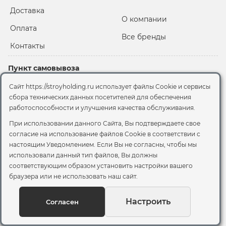
Доставка
О компании
Оплата
Все бренды
Контакты
Пункт самовывоза
Склад "Черкизовский"
Сайт https://stroyholding.ru использует файлы Cookie и сервисы
2-й Иртышский проезд,
сбора технических данных посетителей для обеспечения
территория 2А стр.3
работоспособности и улучшения качества обслуживания.
Офис
При использовании данного Сайта, Вы подтверждаете свое
согласие на использование файлов Cookie
в соответствии с
Москва, ул. Вятская, 49с1
настоящим Уведомлением. Если Вы не согласны, чтобы мы
использовали данный тип файлов, Вы должны
© 2026 Стройхолдинг | г. Москва
соответствующим образом установить настройки вашего
Договор оферта
-
Политика конфиденциальности
браузера или не использовать наш сайт.
Согласие на обработку персональных данных
Согласие на обработку файлов сookie
Настроить
Согласен
Вы можете отозвать своё согласие, написав на
sales@stroyholding.ru