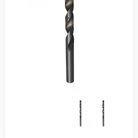
10 000 ₽
Минимальный заказ
+7(495) 988-86-47
sales@stroyholding.ru
Max
Телеграм
Доставка
Оплата
О компании
Все бренды
Контакты
Москва