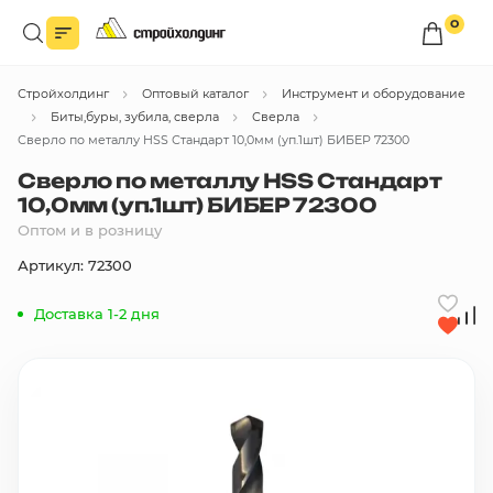
0
Войдите в личный кабинет
Стройхолдинг
Оптовый каталог
Инструмент и оборудование
Вы сможете оформлять заказы
по оптовым ценам.
Биты,буры, зубила, сверла
Сверла
Сверло по металлу HSS Стандарт 10,0мм (уп.1шт) БИБЕР 72300
Войти
Сверло по металлу HSS Стандарт
10,0мм (уп.1шт) БИБЕР 72300
Оптом и в розницу
Каталог товаров
Артикул: 72300
Быстрый заказ по списку
Доставка 1-2 дня
Все
бренды
Избранное
Сравнение
В корзину