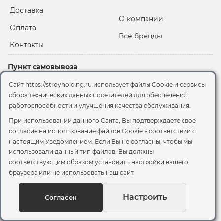
Доставка
О компании
Оплата
Все бренды
Контакты
Пункт самовывоза
Склад "Черкизовский"
Сайт https://stroyholding.ru использует файлы Cookie и сервисы
2-й Иртышский проезд,
сбора технических данных посетителей для обеспечения
территория 2А стр.3
работоспособности и улучшения качества обслуживания.
Офис
При использовании данного Сайта, Вы подтверждаете свое
согласие на использование файлов Cookie
в соответствии с
Москва, ул. Вятская, 49с1
настоящим Уведомлением. Если Вы не согласны, чтобы мы
использовали данный тип файлов, Вы должны
© 2026 Стройхолдинг | г. Москва
соответствующим образом установить настройки вашего
Договор оферта
-
Политика конфиденциальности
браузера или не использовать наш сайт.
Согласие на обработку персональных данных
Согласие на обработку файлов сookie
Настроить
Согласен
Вы можете отозвать своё согласие, написав на
sales@stroyholding.ru