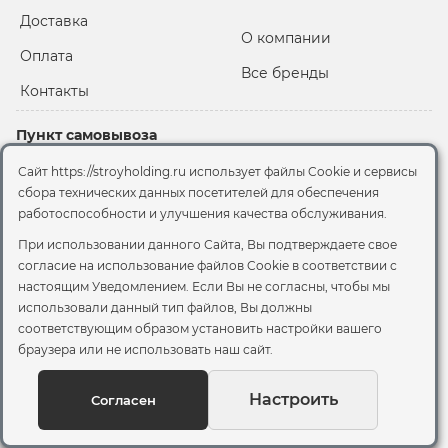
Доставка
О компании
Оплата
Все бренды
Контакты
Пункт самовывоза
Склад "Черкизовский"
Сайт https://stroyholding.ru использует файлы Cookie и сервисы
2-й Иртышский проезд,
сбора технических данных посетителей для обеспечения
территория 2А стр.3
работоспособности и улучшения качества обслуживания.
Офис
При использовании данного Сайта, Вы подтверждаете свое
согласие на использование файлов Cookie
в соответствии с
Москва, ул. Вятская, 49с1
настоящим Уведомлением. Если Вы не согласны, чтобы мы
использовали данный тип файлов, Вы должны
© 2026 Стройхолдинг | г. Москва
соответствующим образом установить настройки вашего
Договор оферта
-
Политика конфиденциальности
браузера или не использовать наш сайт.
Согласие на обработку персональных данных
Согласие на обработку файлов сookie
Настроить
Согласен
Вы можете отозвать своё согласие, написав на
sales@stroyholding.ru