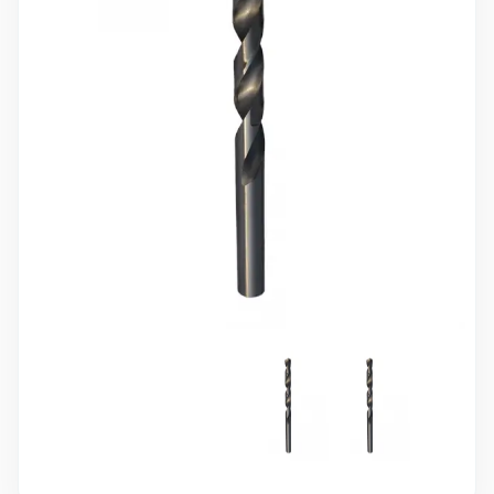
10 000 ₽
Минимальный заказ
+7(495) 988-86-47
sales@stroyholding.ru
Max
Телеграм
Доставка
Оплата
О компании
Все бренды
Контакты
Москва