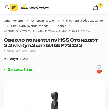
0
Войдите в личный кабинет
Стройхолдинг
Оптовый каталог
Инструмент и оборудование
Вы сможете оформлять заказы
по оптовым ценам.
Биты,буры, зубила, сверла
Сверла
Сверло по металлу HSS Стандарт 3,3 мм (уп.2шт) БИБЕР 72233
Войти
Сверло по металлу HSS Стандарт
3,3 мм (уп.2шт) БИБЕР 72233
Оптом и в розницу
Каталог товаров
Артикул: 72233
Быстрый заказ по списку
Доставка 1-2 дня
Все
бренды
Избранное
Сравнение
В корзину