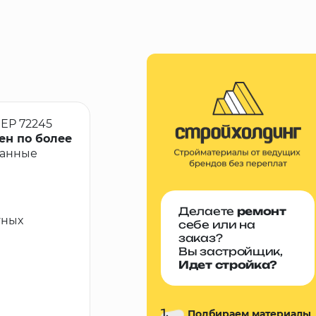
БЕР 72245
ен по более
ванные
Делаете
ремонт
тных
себе или на
заказ?
Вы застройщик,
Идет стройка?
1.
Подбираем материалы