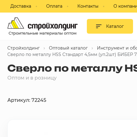
Доставка
Оплата
Контакты
О компан
Гипсокартон и листовые
материалы
Каталог
Строительные материалы оптом
Сухие смеси
Стройхолдинг
Оптовый каталог
Инструмент и об
Изоляция
Сверло по металлу HSS Стандарт 4,5мм (уп.2шт) БИБЕР 7
Сверло по металлу H
Профиль, комплектующие для
ГКЛ
Оптом и в розницу
Блоки строительные,
пазогребневые, кирпич
Артикул: 72245
Потолки подвесные
Фанера, ДВП, ДСП