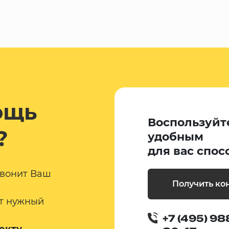
ощь
Воспользуйт
?
удобным
для вас спос
звонит Ваш
Получить ко
т нужный
+7 (495) 98