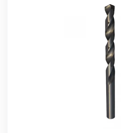
Грунтовки, ПВА, спец. растворы
Герметики, жидкие гвозди, пена
Саморезы, дюбеля, шурупы
Инструмент и оборудование
Стеклосетки, ленты
строительные, серпянки
Лакокрасочные материалы
Нерудные материалы
Обои