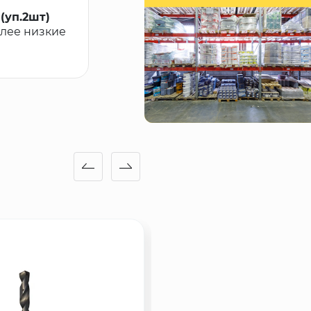
(уп.2шт)
олее низкие