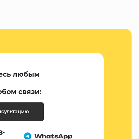
есь любым
обом связи:
нсультацию
8-
WhatsApp