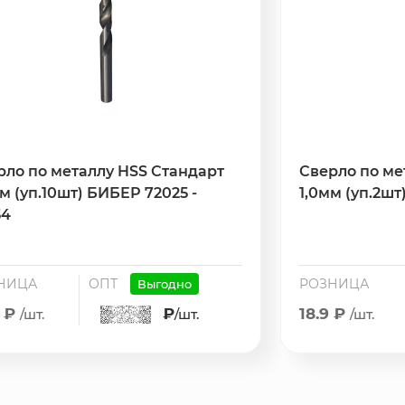
рло по металлу HSS Стандарт
Сверло по ме
м (уп.10шт) БИБЕР 72025 -
1,0мм (уп.2шт)
54
НИЦА
ОПТ
РОЗНИЦА
Выгодно
2 ₽
₽
18.9 ₽
/шт.
/шт.
/шт.