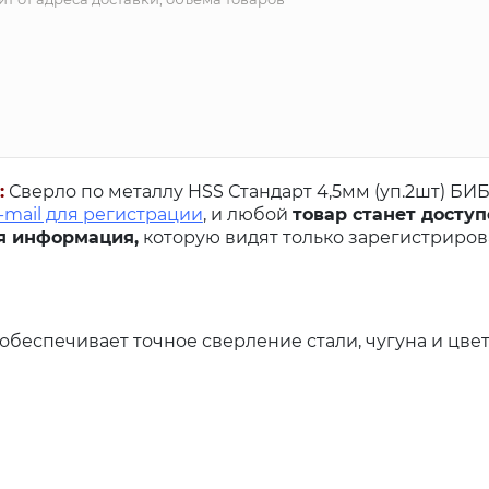
:
Сверло по металлу HSS Стандарт 4,5мм (уп.2шт) БИ
-mail для регистрации
, и любой
товар станет доступ
я информация,
которую видят только зарегистриро
обеспечивает точное сверление стали, чугуна и цве