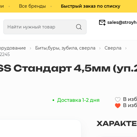
ии
Все бренды
Быстрый заказ по списку
sales@stroyh
орудование
Биты,буры, зубила, сверла
Сверла
Газобетонные блоки
Кирпич
2245
SS Стандарт 4,5мм (уп
В из
Доставка 1-2 дня
В из
ХАРАКТ