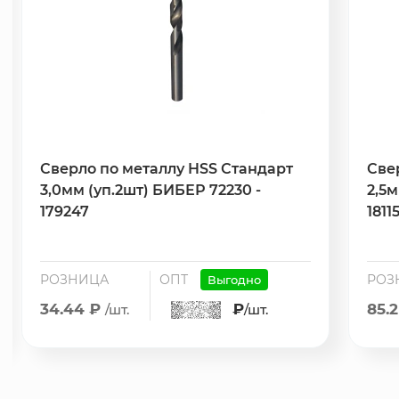
Сверло по металлу HSS Стандарт
Све
3,0мм (уп.2шт) БИБЕР 72230 -
2,5м
179247
1811
РОЗНИЦА
ОПТ
РОЗ
Выгодно
34.44 ₽
₽
85.
/шт.
/шт.