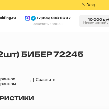
Вход
olding.ru
+7(495) 988-86-47
10 000 ру
Минимальный з
Заказать звонок
Пазогребневые плиты (ПГП)
.2шт) БИБЕР 72245
бранное
Сравнить
бранном
ЕРИСТИКИ