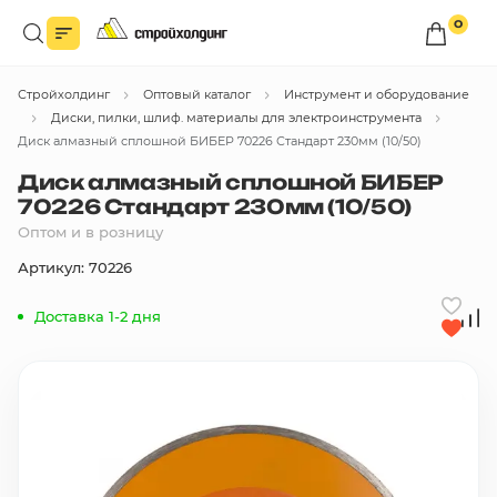
0
Войдите в личный кабинет
Стройхолдинг
Оптовый каталог
Инструмент и оборудование
Вы сможете оформлять заказы
по оптовым ценам.
Диски, пилки, шлиф. материалы для электроинструмента
Диск алмазный сплошной БИБЕР 70226 Стандарт 230мм (10/50)
Войти
Диск алмазный сплошной БИБЕР
70226 Стандарт 230мм (10/50)
Оптом и в розницу
Каталог товаров
Артикул: 70226
Быстрый заказ по списку
Доставка 1-2 дня
Все
бренды
Избранное
Сравнение
В корзину