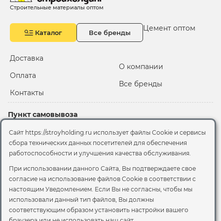
Строительные материалы оптом
Цемент оптом
Каталог
Все бренды
Доставка
О компании
Оплата
Все бренды
Контакты
Пункт самовывоза
Склад "Черкизовский"
Сайт https://stroyholding.ru использует файлы Cookie и сервисы
2-й Иртышский проезд,
сбора технических данных посетителей для обеспечения
территория 2А стр.3
работоспособности и улучшения качества обслуживания.
Офис
При использовании данного Сайта, Вы подтверждаете свое
согласие на использование файлов Cookie
в соответствии с
Москва, ул. Вятская, 49с1
настоящим Уведомлением. Если Вы не согласны, чтобы мы
использовали данный тип файлов, Вы должны
© 2026 Стройхолдинг | г. Москва
соответствующим образом установить настройки вашего
Договор оферта
-
Политика конфиденциальности
браузера или не использовать наш сайт.