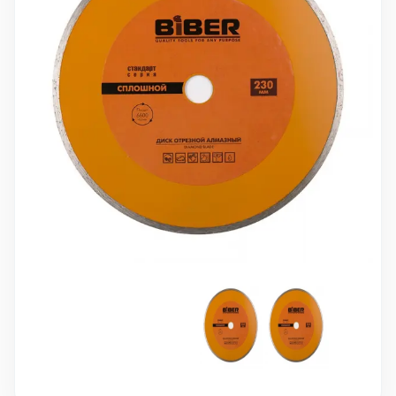
10 000 ₽
Минимальный заказ
+7(495) 988-86-47
sales@stroyholding.ru
Max
Телеграм
Доставка
Оплата
О компании
Все бренды
Контакты
Москва