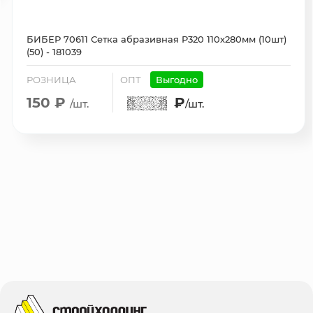
БИБЕР 70611 Сетка абразивная P320 110х280мм (10шт)
(50) - 181039
РОЗНИЦА
ОПТ
Выгодно
150 ₽
₽
/шт.
/шт.