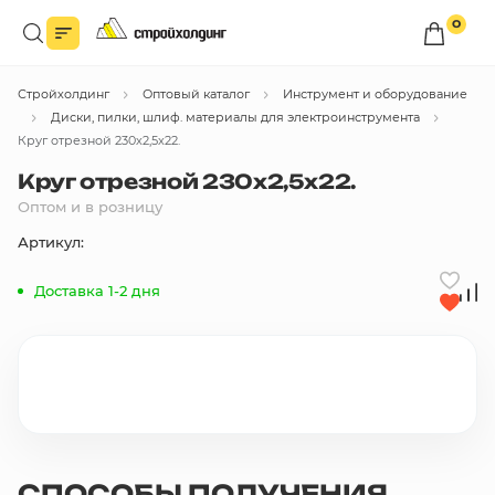
0
Войдите в личный кабинет
Стройхолдинг
Оптовый каталог
Инструмент и оборудование
Вы сможете оформлять заказы
по оптовым ценам.
Диски, пилки, шлиф. материалы для электроинструмента
Круг отрезной 230х2,5х22.
Войти
Круг отрезной 230х2,5х22.
Оптом и в розницу
Каталог товаров
Артикул:
Доставка 1-2 дня
Быстрый заказ по списку
Все
бренды
Избранное
Сравнение
В корзину
СПОСОБЫ ПОЛУЧЕНИЯ