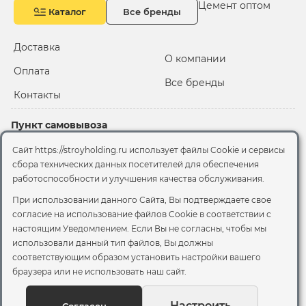
Цемент оптом
Каталог
Все бренды
Доставка
О компании
Оплата
Все бренды
Контакты
Пункт самовывоза
Склад "Черкизовский"
Сайт https://stroyholding.ru использует файлы Cookie и сервисы
2-й Иртышский проезд,
сбора технических данных посетителей для обеспечения
территория 2А стр.3
работоспособности и улучшения качества обслуживания.
Офис
При использовании данного Сайта, Вы подтверждаете свое
согласие на использование файлов Cookie
в соответствии с
Москва, ул. Вятская, 49с1
настоящим Уведомлением. Если Вы не согласны, чтобы мы
использовали данный тип файлов, Вы должны
© 2026 Стройхолдинг | г. Москва
соответствующим образом установить настройки вашего
Договор оферта
-
Политика конфиденциальности
браузера или не использовать наш сайт.
Согласие на обработку персональных данных
Согласие на обработку файлов сookie
Настроить
Согласен