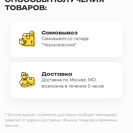
ТОВАРОВ:
10 000 ₽
Минимальный заказ
+7(495) 988-86-47
Самовывоз
sales@stroyholding.ru
Самовывоз со склада
"Черкизовский"
Max
Телеграм
Доставка
Оплата
Доставка
О компании
Все бренды
Доставка по Москве, МО:
Контакты
возможна в течение 5 часов
Москва
* Точное время, стоимость доставки сообщит менеджер,
зависит от адреса доставки, объема товаров и времени
заказа.