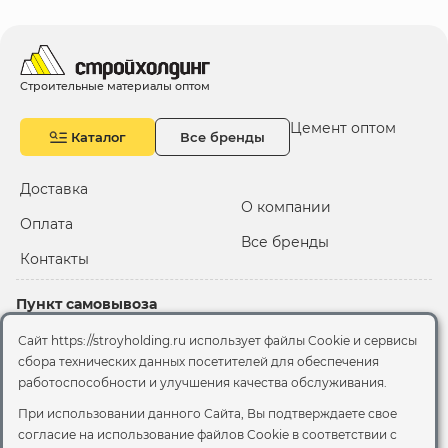
Строительные материалы оптом
Цемент оптом
Каталог
Все бренды
Доставка
О компании
Оплата
Все бренды
Контакты
Пункт самовывоза
Склад "Черкизовский"
Сайт https://stroyholding.ru использует файлы Cookie и сервисы
2-й Иртышский проезд,
сбора технических данных посетителей для обеспечения
территория 2А стр.3
работоспособности и улучшения качества обслуживания.
Офис
При использовании данного Сайта, Вы подтверждаете свое
согласие на использование файлов Cookie
в соответствии с
Москва, ул. Вятская, 49с1