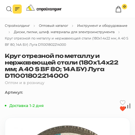
0
Войдите в личный кабинет
Стройхолдинг
Оптовый каталог
Инструмент и оборудование
Вы сможете оформлять заказы
по оптовым ценам.
Диски, пилки, шлиф. материалы для электроинструмента
Круг отрезной по металлу и нержавеющей стали (180х1.4х22 мм; A 40 S
Войти
BF 80; 14А БУ) Луга D11001802214000
Круг отрезной по металлу и
нержавеющей стали (180х1.4х22
Каталог товаров
мм; A 40 S BF 80; 14А БУ) Луга
D11001802214000
Быстрый заказ по списку
Оптом и в розницу
Артикул:
Все
бренды
Доставка 1-2 дня
Избранное
Сравнение
В корзину