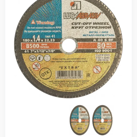
10 000 ₽
Минимальный заказ
+7(495) 988-86-47
sales@stroyholding.ru
Max
Телеграм
Доставка
Оплата
О компании
Все бренды
Контакты
Москва