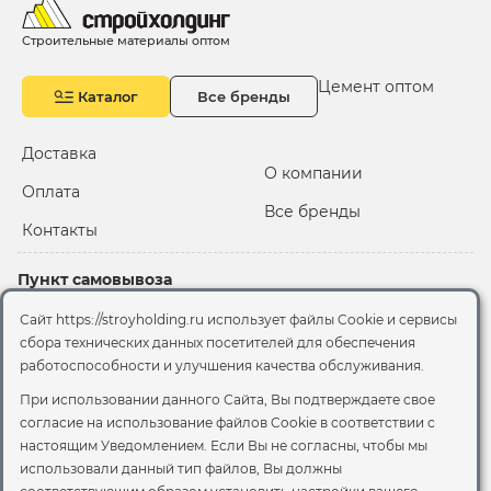
Строительные материалы оптом
Цемент оптом
Каталог
Все бренды
Доставка
О компании
Оплата
Все бренды
Контакты
Пункт самовывоза
Склад "Черкизовский"
Сайт https://stroyholding.ru использует файлы Cookie и сервисы
2-й Иртышский проезд,
сбора технических данных посетителей для обеспечения
территория 2А стр.3
работоспособности и улучшения качества обслуживания.
Офис
При использовании данного Сайта, Вы подтверждаете свое
согласие на использование файлов Cookie
в соответствии с
Москва, ул. Вятская, 49с1
настоящим Уведомлением. Если Вы не согласны, чтобы мы
использовали данный тип файлов, Вы должны
© 2026 Стройхолдинг | г. Москва