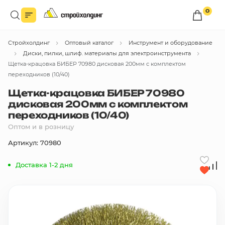
0
Войдите в личный кабинет
Стройхолдинг
Оптовый каталог
Инструмент и оборудование
Вы сможете оформлять заказы
по оптовым ценам.
Диски, пилки, шлиф. материалы для электроинструмента
Щетка-крацовка БИБЕР 70980 дисковая 200мм с комплектом
Войти
переходников (10/40)
Щетка-крацовка БИБЕР 70980
дисковая 200мм с комплектом
Каталог товаров
переходников (10/40)
Оптом и в розницу
Быстрый заказ по списку
Артикул: 70980
Все
бренды
Доставка 1-2 дня
Избранное
Сравнение
В корзину