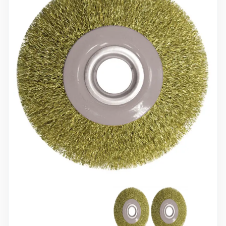
10 000 ₽
Минимальный заказ
+7(495) 988-86-47
sales@stroyholding.ru
Max
Телеграм
Доставка
Оплата
О компании
Все бренды
Контакты
Москва