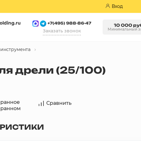
Вход
olding.ru
+7(495) 988-86-47
10 000 ру
Минимальный з
Заказать звонок
оинструмента
Пазогребневые плиты (ПГП)
я дрели (25/100)
бранное
Сравнить
бранном
ЕРИСТИКИ