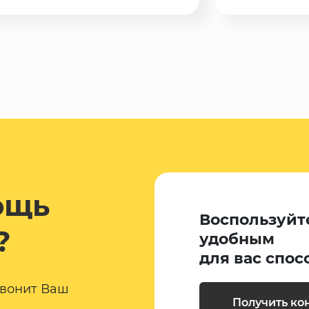
ощь
Воспользуйт
?
удобным
для вас спос
звонит Ваш
Получить ко