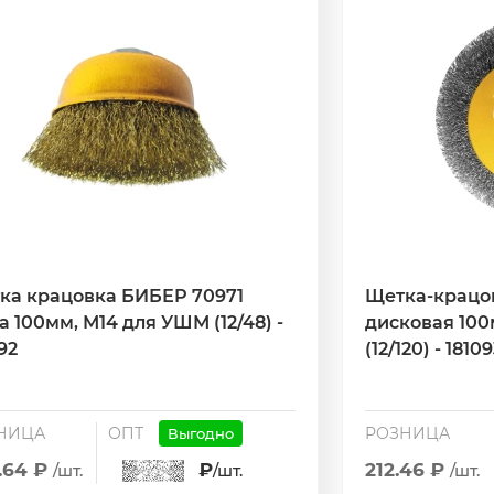
ка крацовка БИБЕР 70971
Щетка-крацо
 100мм, М14 для УШМ (12/48) -
дисковая 100
92
(12/120) - 1810
НИЦА
ОПТ
РОЗНИЦА
Выгодно
.64 ₽
₽
212.46 ₽
/шт.
/шт.
/шт.