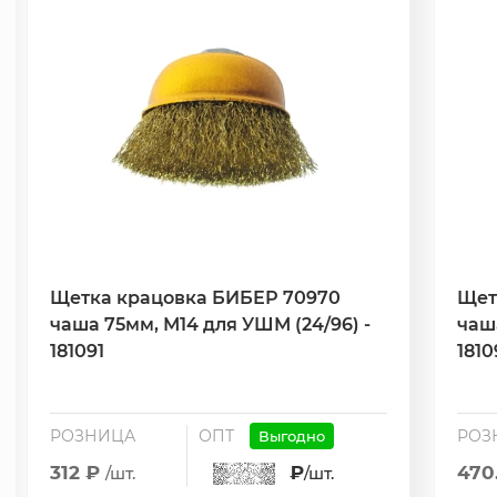
Щетка крацовка БИБЕР 70970
Щет
чаша 75мм, М14 для УШМ (24/96) -
чаша
181091
1810
РОЗНИЦА
ОПТ
РОЗ
Выгодно
312 ₽
₽
470
/шт.
/шт.