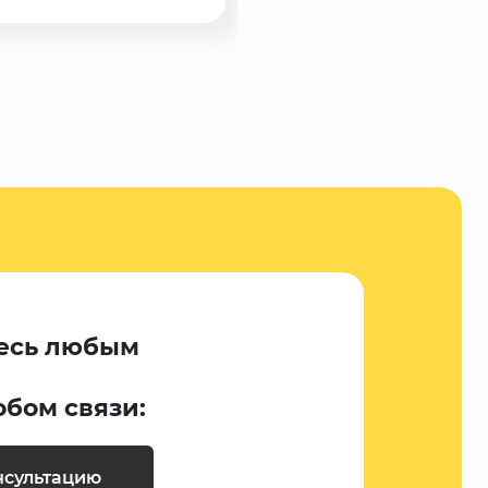
есь любым
обом связи:
нсультацию