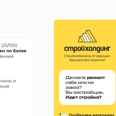
(25/100)
ен по более
ванные
Делаете
ремонт
вчины и
себе или на
ркой.
заказ?
Вы застройщик,
Идет стройка?
1.
Подбираем материалы