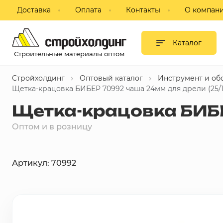
Доставка
Оплата
Контакты
О компан
Гипсокартон и листовые
материалы
Каталог
Строительные материалы оптом
Сухие смеси
Стройхолдинг
Оптовый каталог
Инструмент и об
Изоляция
Щетка-крацовка БИБЕР 70992 чаша 24мм для дрели (25/1
Щетка-крацовка БИБЕ
Профиль, комплектующие для
ГКЛ
Оптом и в розницу
Блоки строительные,
пазогребневые, кирпич
Артикул: 70992
Потолки подвесные
Фанера, ДВП, ДСП