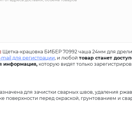
:
Щетка-крацовка БИБЕР 70992 чаша 24мм для дрели 
-mail для регистрации
, и любой
товар станет доступ
я информация,
которую видят только зарегистриро
азначена для зачистки сварных швов, удаления ржа
е поверхности перед окраской, грунтованием и сва