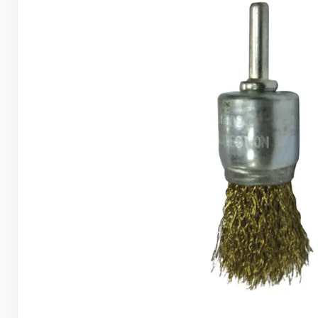
Грунтовки, ПВА, спец. растворы
Герметики, жидкие гвозди, пена
Саморезы, дюбеля, шурупы
Инструмент и оборудование
Стеклосетки, ленты
строительные, серпянки
Лакокрасочные материалы
Нерудные материалы
Обои